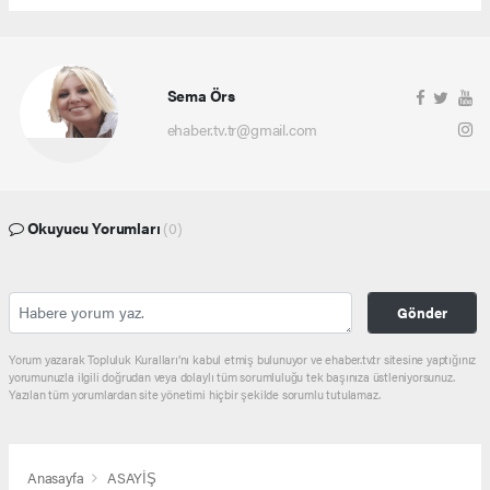
Sema Örs
ehaber.tv.tr@gmail.com
Okuyucu Yorumları
(0)
Gönder
Yorum yazarak Topluluk Kuralları’nı kabul etmiş bulunuyor ve ehaber.tv.tr sitesine yaptığınız
yorumunuzla ilgili doğrudan veya dolaylı tüm sorumluluğu tek başınıza üstleniyorsunuz.
Yazılan tüm yorumlardan site yönetimi hiçbir şekilde sorumlu tutulamaz.
Anasayfa
ASAYİŞ