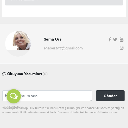
Sema Örs
ehaber.tv.tr@gmail.com
Okuyucu Yorumları
(0)
Gönder
Yorum yazarak Topluluk Kuralları’nı kabul etmiş bulunuyor ve ehaber.tv.tr sitesine yaptığınız
yorumunuzla ilgili doğrudan veya dolaylı tüm sorumluluğu tek başınıza üstleniyorsunuz.
Yazılan tüm yorumlardan site yönetimi hiçbir şekilde sorumlu tutulamaz.