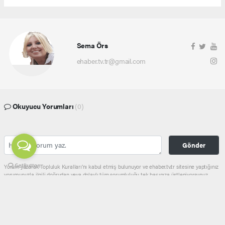
Sema Örs
ehaber.tv.tr@gmail.com
Okuyucu Yorumları
(0)
Gönder
Yorum yazarak Topluluk Kuralları’nı kabul etmiş bulunuyor ve ehaber.tv.tr sitesine yaptığınız
yorumunuzla ilgili doğrudan veya dolaylı tüm sorumluluğu tek başınıza üstleniyorsunuz.
Yazılan tüm yorumlardan site yönetimi hiçbir şekilde sorumlu tutulamaz.