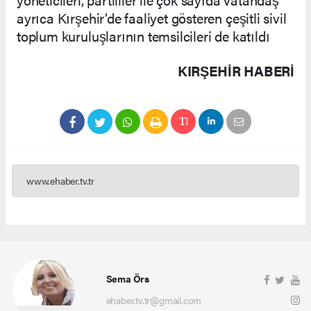
ayrıca Kırşehir’de faaliyet gösteren çeşitli sivil
toplum kuruluşlarının temsilcileri de katıldı
KIRŞEHIR HABERİ
www.ehaber.tv.tr
Sema Örs
ehaber.tv.tr@gmail.com