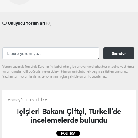
Okuyucu Yorumları
(0)
Gönder
Yorum yazarak Topluluk Kuralları’nı kabul etmiş bulunuyor ve ehaber.tv.tr sitesine yaptığınız
yorumunuzla ilgili doğrudan veya dolaylı tüm sorumluluğu tek başınıza üstleniyorsunuz.
Yazılan tüm yorumlardan site yönetimi hiçbir şekilde sorumlu tutulamaz.
Anasayfa
POLİTİKA
İçişleri Bakanı Çiftçi, Türkeli’de
incelemelerde bulundu
POLİTİKA