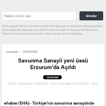
Gönder
Yorum yazarak Topluluk Kuralları’nı kabul etmiş bulunuyor ve ehaber.tv.tr sitesine yaptığınız
yorumunuzla ilgili doğrudan veya dolaylı tüm sorumluluğu tek başınıza üstleniyorsunuz.
Yazılan tüm yorumlardan site yönetimi hiçbir şekilde sorumlu tutulamaz.
Anasayfa
EKONOMİ
Savunma Sanayii yeni üssü
Erzurum'da Açıldı
EKONOMİ
(EHA) - ehaber.tv.tr | 07.08.2026 - 20:17, Güncelleme: 07.08.2026 - 20:29
ehaber/EHA)- Türkiye’nin savunma sanayiinde