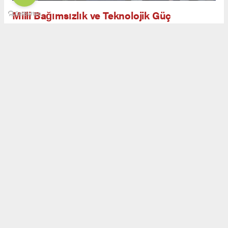
Milli Bağımsızlık ve Teknolojik Güç
Açılış töreninde yapılan konuşmalarda, savunma
sanayiinin yalnızca askeri güç değil, aynı
zamanda ekonomik ve teknolojik bağımsızlığın
da teminatı olduğu ifade edildi. Görgün,
Erzurum’un kadim geçmişi ve milli
mücadeledeki rolüyle savunma sanayiinde yeni
bir safhaya ulaşabileceğini belirtti.
Açılış kurdelesi kesildikten sonra vakıf binası
gezildi. Görgün, bağışçılara teşekkür ederek
plaket takdim etti. Katılımcılar, Erzurum’un
Türkiye’nin savunma sanayiinde yükselen
gücüne katkı sunacak bir merkez haline
geldiğini dile getirdi.