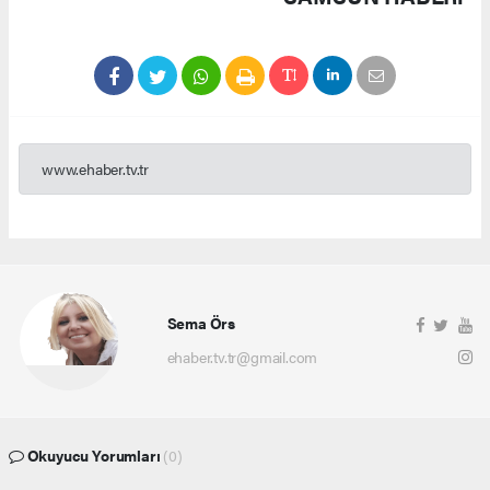
www.ehaber.tv.tr
Sema Örs
ehaber.tv.tr@gmail.com
Okuyucu Yorumları
(0)