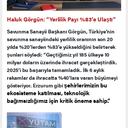
Haluk Görgün: “Yerlilik Payı %83’e Ulaştı”
Savunma Sanayii Başkanı Görgün, Türkiye’nin
savunma sanayiindeki yerlilik oranının son 20
yılda %20’lerden %83’e yükseldiğini belirterek
şunları söyledi: “Geçtiğimiz yıl 185 ülkeye 10
milyar doların üzerinde ihracat gerçekleştirdik.
2025’i bu başarıyla tamamladık. İlk 6 aylık
rakamlar da ihracatta %40’lara varan büyümeyi
şehirlerimizin bu
gösteriyor. Erzurum gibi
ekosisteme katılması, teknolojik
bağımsızlığımız için kritik öneme sahip.”