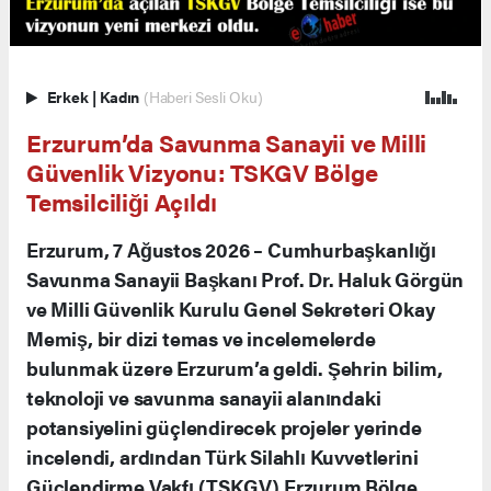
Erkek
|
Kadın
(Haberi Sesli Oku)
Erzurum’da Savunma Sanayii ve Milli
Güvenlik Vizyonu: TSKGV Bölge
Temsilciliği Açıldı
Erzurum, 7 Ağustos 2026 – Cumhurbaşkanlığı
Savunma Sanayii Başkanı Prof. Dr. Haluk Görgün
ve Milli Güvenlik Kurulu Genel Sekreteri Okay
Memiş, bir dizi temas ve incelemelerde
bulunmak üzere Erzurum’a geldi. Şehrin bilim,
teknoloji ve savunma sanayii alanındaki
potansiyelini güçlendirecek projeler yerinde
incelendi, ardından Türk Silahlı Kuvvetlerini
Güçlendirme Vakfı (TSKGV) Erzurum Bölge