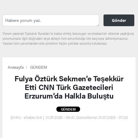
Gönder
Yorum yazarak Topluluk Kuralları’nı kabul etmiş bulunuyor ve ehaber.tv.tr sitesine yaptığınız
yorumunuzla ilgili doğrudan veya dolaylı tüm sorumluluğu tek başınıza üstleniyorsunuz.
Yazılan tüm yorumlardan site yönetimi hiçbir şekilde sorumlu tutulamaz.
Anasayfa
GÜNDEM
Fulya Öztürk Sekmen’e Teşekkür
Etti CNN Türk Gazetecileri
Erzurum’da Halkla Buluştu
GÜNDEM
(EHA) - ehaber.tv.tr | 31.07.2026 - 04:41, Güncelleme: 31.07.2026 - 07:20