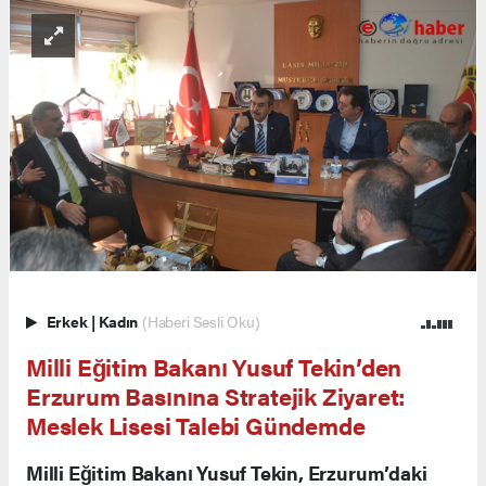
Erkek
|
Kadın
(Haberi Sesli Oku)
Milli Eğitim Bakanı Yusuf Tekin’den
Erzurum Basınına Stratejik Ziyaret:
Meslek Lisesi Talebi Gündemde
Milli Eğitim Bakanı Yusuf Tekin, Erzurum’daki