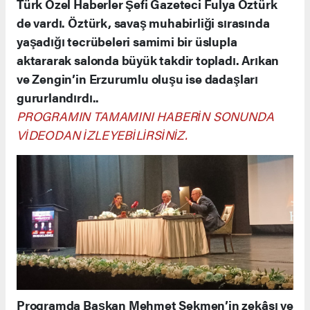
Türk Özel Haberler Şefi Gazeteci Fulya Öztürk
de vardı. Öztürk, savaş muhabirliği sırasında
yaşadığı tecrübeleri samimi bir üslupla
aktararak salonda büyük takdir topladı. Arıkan
ve Zengin’in Erzurumlu oluşu ise dadaşları
gururlandırdı..
PROGRAMIN TAMAMINI HABERİN SONUNDA
VİDEODAN İZLEYEBİLİRSİNİZ.
Programda Başkan Mehmet Sekmen’in zekâsı ve