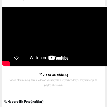
Video Galeride Aç
Video albümüne giderek videoya yorum yazabilir yada videoyu sosyal medyada
paylaşabilirsiniz.
Habere Ek Fotoğraf(lar)