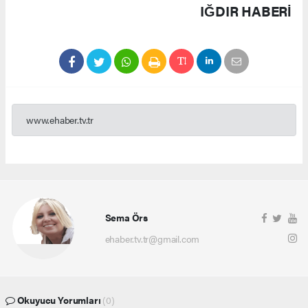
IĞDIR HABERİ
www.ehaber.tv.tr
Sema Örs
ehaber.tv.tr@gmail.com
Okuyucu Yorumları
(0)