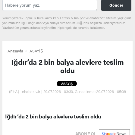
Gönder
Yorum yazarak Topluluk Kuralları’nı kabul etmiş bulunuyor ve ehaber.tv.tr sitesine yaptığınız
yorumunuzla ilgili doğrudan veya dolaylı tüm sorumluluğu tek başınıza üstleniyorsunuz.
Yazılan tüm yorumlardan site yönetimi hiçbir şekilde sorumlu tutulamaz.
Anasayfa
ASAYİŞ
Iğdır’da 2 bin balya alevlere teslim
oldu
ASAYİŞ
(EHA) - ehaber.tv.tr | 29.07.2026 - 03:30, Güncelleme: 29.07.2026 - 05:08
Iğdır’da 2 bin balya alevlere teslim oldu
ABONE OL