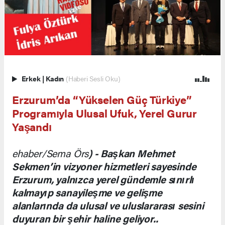
Erkek
|
Kadın
(Haberi Sesli Oku)
Erzurum’da “Yükselen Güç Türkiye”
Programıyla Ulusal Ufuk, Yerel Gurur
Yaşandı
ehaber/Sema Örs
) - Başkan Mehmet
Sekmen’in vizyoner hizmetleri sayesinde
Erzurum, yalnızca yerel gündemle sınırlı
kalmayıp sanayileşme ve gelişme
alanlarında da ulusal ve uluslararası sesini
duyuran bir şehir haline geliyor..