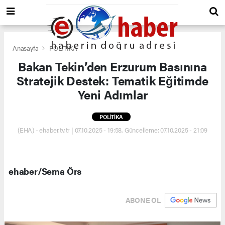
Anasayfa
POLİTİKA
Bakan Tekin’den Erzurum Basınına
Stratejik Destek: Tematik Eğitimde
Yeni Adımlar
POLİTİKA
(EHA) - ehaber.tv.tr | 07.10.2025 - 19:58, Güncelleme: 07.10.2025 - 21:09
ehaber/Sema Örs
ABONE OL