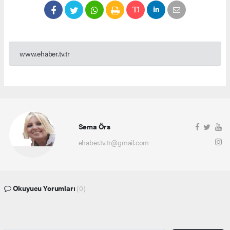
www.ehaber.tv.tr
Sema Örs
ehaber.tv.tr@gmail.com
Okuyucu Yorumları
(0)