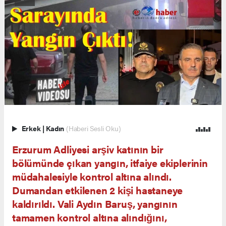
Erkek
|
Kadın
(Haberi Sesli Oku)
Erzurum Adliyesi arşiv katının bir
bölümünde çıkan yangın, itfaiye ekiplerinin
müdahalesiyle kontrol altına alındı.
Dumandan etkilenen 2 kişi hastaneye
kaldırıldı. Vali Aydın Baruş, yangının
tamamen kontrol altına alındığını,