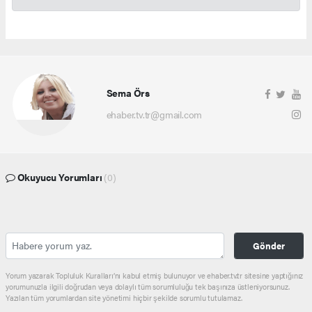
Sema Örs
ehaber.tv.tr@gmail.com
Okuyucu Yorumları
(0)
Gönder
Yorum yazarak Topluluk Kuralları’nı kabul etmiş bulunuyor ve ehaber.tv.tr sitesine yaptığınız
yorumunuzla ilgili doğrudan veya dolaylı tüm sorumluluğu tek başınıza üstleniyorsunuz.
Yazılan tüm yorumlardan site yönetimi hiçbir şekilde sorumlu tutulamaz.