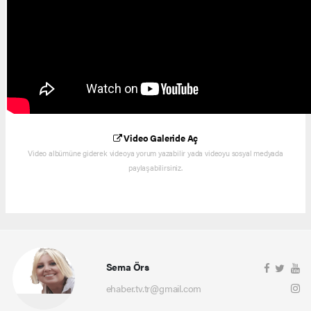
Video Galeride Aç
Video albümüne giderek videoya yorum yazabilir yada videoyu sosyal medyada
paylaşabilirsiniz.
Sema Örs
ehaber.tv.tr@gmail.com