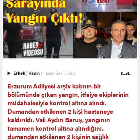
Erkek
|
Kadın
(Haberi Sesli Oku)
Erzurum Adliyesi arşiv katının bir
bölümünde çıkan yangın, itfaiye ekiplerinin
müdahalesiyle kontrol altına alındı.
Dumandan etkilenen 2 kişi hastaneye
kaldırıldı. Vali Aydın Baruş, yangının
tamamen kontrol altına alındığını,
dumandan etkilenen 2 kişinin sağlık