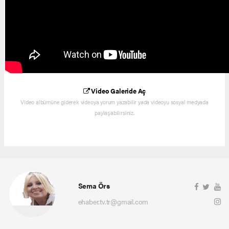
Video Galeride Aç
Video albümüne giderek videoya yorum yazabilir yada videoyu sosyal medyada
paylaşabilirsiniz.
Sema Örs
ehaber.tv.tr@gmail.com