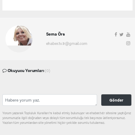
Sema Örs
ehaber.tv.tr@gmail.com
Okuyucu Yorumları
(0)
Gönder
Yorum yazarak Topluluk Kuralları’nı kabul etmiş bulunuyor ve ehaber.tv.tr sitesine yaptığınız
yorumunuzla ilgili doğrudan veya dolaylı tüm sorumluluğu tek başınıza üstleniyorsunuz.
Yazılan tüm yorumlardan site yönetimi hiçbir şekilde sorumlu tutulamaz.