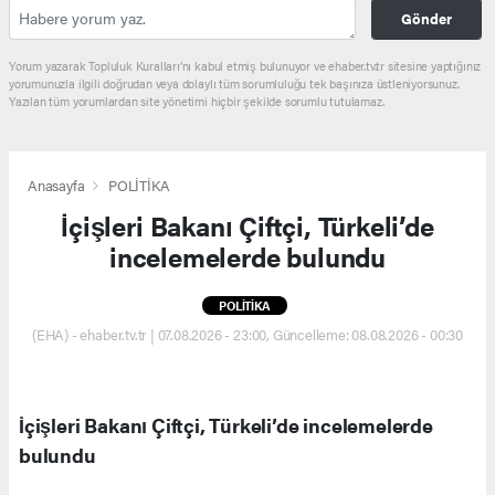
Gönder
Yorum yazarak Topluluk Kuralları’nı kabul etmiş bulunuyor ve ehaber.tv.tr sitesine yaptığınız
yorumunuzla ilgili doğrudan veya dolaylı tüm sorumluluğu tek başınıza üstleniyorsunuz.
Yazılan tüm yorumlardan site yönetimi hiçbir şekilde sorumlu tutulamaz.
Anasayfa
POLİTİKA
İçişleri Bakanı Çiftçi, Türkeli’de
incelemelerde bulundu
POLİTİKA
(EHA) - ehaber.tv.tr | 07.08.2026 - 23:00, Güncelleme: 08.08.2026 - 00:30
İçişleri Bakanı Çiftçi, Türkeli’de incelemelerde
bulundu