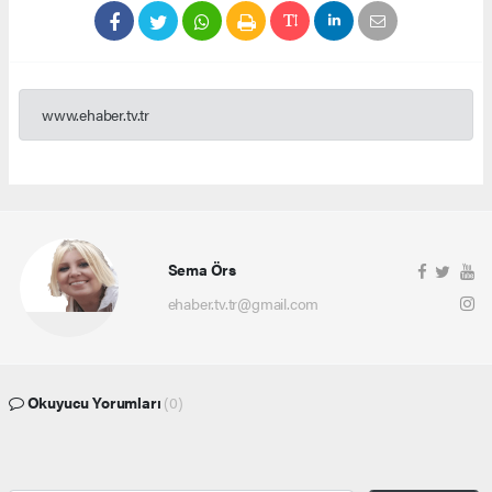
www.ehaber.tv.tr
Sema Örs
ehaber.tv.tr@gmail.com
Okuyucu Yorumları
(0)