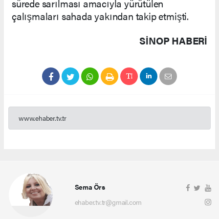
sürede sarılması amacıyla yürütülen
çalışmaları sahada yakından takip etmişti.
SINOP HABERİ
www.ehaber.tv.tr
Sema Örs
ehaber.tv.tr@gmail.com