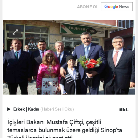
ABONE OL
Erkek
|
Kadın
(Haberi Sesli Oku)
İçişleri Bakanı Mustafa Çiftçi, çeşitli
temaslarda bulunmak üzere geldiği Sinop’ta
Türkeli ilçesini ziyaret etti.