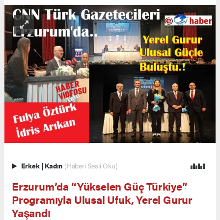
Erkek
|
Kadın
(Haberi Sesli Oku)
Erzurum’da “Yükselen Güç Türkiye”
Programıyla Ulusal Ufuk, Yerel Gurur
Yaşandı