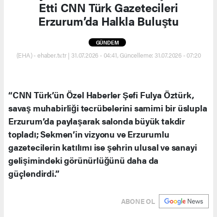
Etti CNN Türk Gazetecileri
Erzurum’da Halkla Buluştu
GÜNDEM
(EHA) - ehaber.tv.tr | 31.07.2026 - 04:41, Güncelleme: 31.07.2026 - 07:20
“CNN Türk’ün Özel Haberler Şefi Fulya Öztürk,
savaş muhabirliği tecrübelerini samimi bir üslupla
Erzurum’da paylaşarak salonda büyük takdir
topladı; Sekmen’in vizyonu ve Erzurumlu
gazetecilerin katılımı ise şehrin ulusal ve sanayi
gelişimindeki görünürlüğünü daha da
güçlendirdi.”
ABONE OL