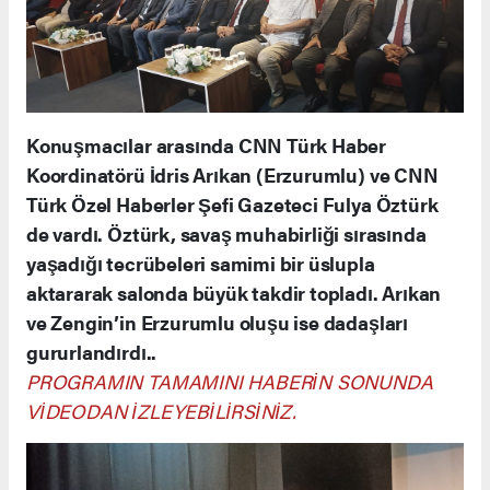
Konuşmacılar arasında CNN Türk Haber
Koordinatörü İdris Arıkan (Erzurumlu) ve CNN
Türk Özel Haberler Şefi Gazeteci Fulya Öztürk
de vardı. Öztürk, savaş muhabirliği sırasında
yaşadığı tecrübeleri samimi bir üslupla
aktararak salonda büyük takdir topladı. Arıkan
ve Zengin’in Erzurumlu oluşu ise dadaşları
gururlandırdı..
PROGRAMIN TAMAMINI HABERİN SONUNDA
VİDEODAN İZLEYEBİLİRSİNİZ.