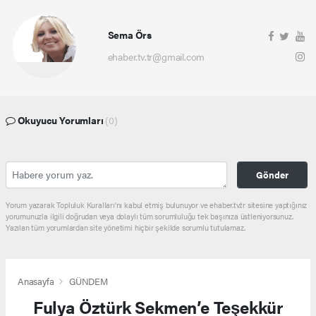
Sema Örs
ehaber.tv.tr@gmail.com
Okuyucu Yorumları
(0)
Gönder
Yorum yazarak Topluluk Kuralları’nı kabul etmiş bulunuyor ve ehaber.tv.tr sitesine yaptığınız
yorumunuzla ilgili doğrudan veya dolaylı tüm sorumluluğu tek başınıza üstleniyorsunuz.
Yazılan tüm yorumlardan site yönetimi hiçbir şekilde sorumlu tutulamaz.
Anasayfa
GÜNDEM
Fulya Öztürk Sekmen’e Teşekkür