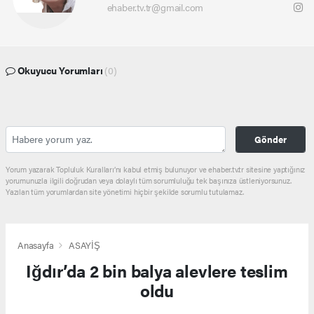
ehaber.tv.tr@gmail.com
Okuyucu Yorumları
(0)
Gönder
Yorum yazarak Topluluk Kuralları’nı kabul etmiş bulunuyor ve ehaber.tv.tr sitesine yaptığınız
yorumunuzla ilgili doğrudan veya dolaylı tüm sorumluluğu tek başınıza üstleniyorsunuz.
Yazılan tüm yorumlardan site yönetimi hiçbir şekilde sorumlu tutulamaz.
Anasayfa
ASAYİŞ
Iğdır’da 2 bin balya alevlere teslim
oldu