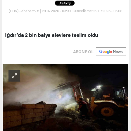
ASAYİŞ
(EHA) - ehaber.tv.tr | 29.07.2026 - 03:30, Güncelleme: 29.07.2026 - 05:08
Iğdır’da 2 bin balya alevlere teslim oldu
ABONE OL