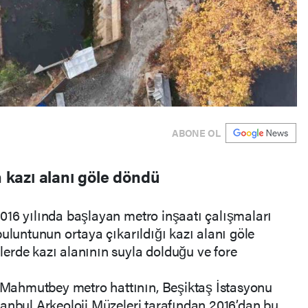
ABONE OL
n kazı alanı göle döndü
016 yılında başlayan metro inşaatı çalışmaları
buluntunun ortaya çıkarıldığı kazı alanı göle
erde kazı alanının suyla dolduğu ve fore
ahmutbey metro hattının, Beşiktaş İstasyonu
anbul Arkeoloji Müzeleri tarafından 2016’dan bu