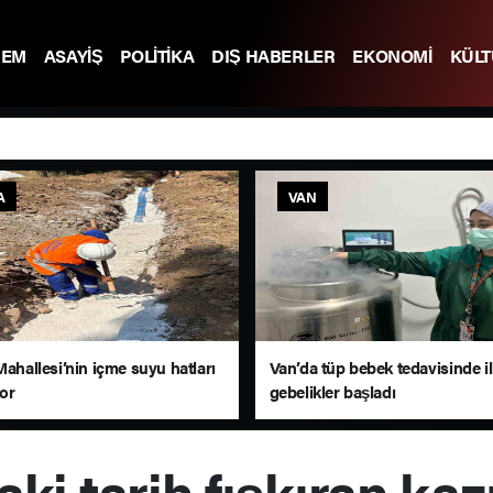
DEM
ASAYİŞ
POLİTİKA
DIŞ HABERLER
EKONOMİ
KÜL
A
VAN
Mahallesi’nin içme suyu hatları
Van’da tüp bebek tedavisinde i
yor
gebelikler başladı
ki tarih fışkıran kaz