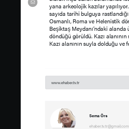
yana arkeolojik kazılar yapılıyor
sayıda tarihi bulguya rastlandığı
Osmanlı, Roma ve Helenistik döne
Beşiktaş Meydanı’ndaki alanda üs
döndüğü görüldü. Kazı alanının 
Kazı alanının suyla dolduğu ve fo
www.ehaber.tv.tr
Sema Örs
ehaber.tv.tr@gmail.com