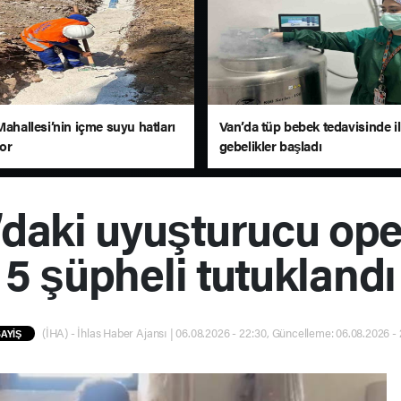
Mahallesi’nin içme suyu hatları
Van’da tüp bebek tedavisinde i
yor
gebelikler başladı
daki uyuşturucu op
5 şüpheli tutuklandı
(İHA) - İhlas Haber Ajansı | 06.08.2026 - 22:30, Güncelleme: 06.08.2026 -
AYİŞ