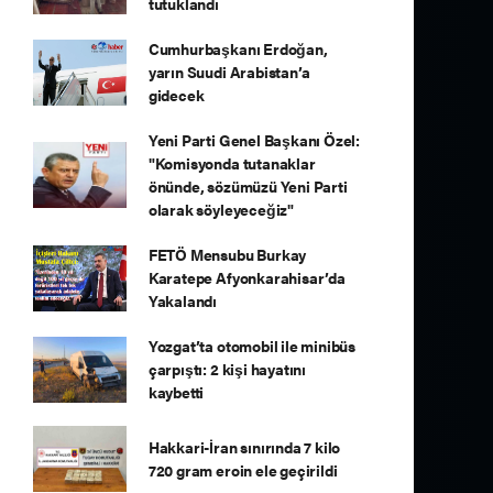
tutuklandı
Cumhurbaşkanı Erdoğan,
yarın Suudi Arabistan’a
gidecek
Yeni Parti Genel Başkanı Özel:
"Komisyonda tutanaklar
önünde, sözümüzü Yeni Parti
olarak söyleyeceğiz"
FETÖ Mensubu Burkay
Karatepe Afyonkarahisar’da
Yakalandı
Yozgat’ta otomobil ile minibüs
çarpıştı: 2 kişi hayatını
kaybetti
Hakkari-İran sınırında 7 kilo
720 gram eroin ele geçirildi