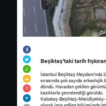
Beşiktaş’taki tarih fışkıra
İstanbul Beşiktaş Meydanı’nda 2
sırasında çok sayıda arkeolojik 
döndü. Havadan çekilen görüntül
kazıklarla çevrelendiği görüldü.
Kabataş-Beşiktaş-Mecidiyeköy-M
olarak inşa edilen bölümünde İst