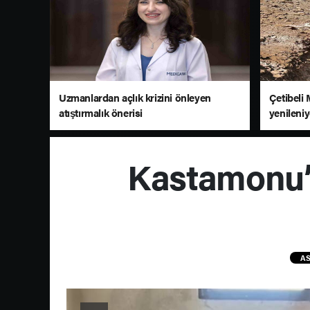
Uzmanlardan açlık krizini önleyen
Çetibeli 
atıştırmalık önerisi
yenileni
Kastamonu’
AS