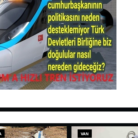
A
VAN