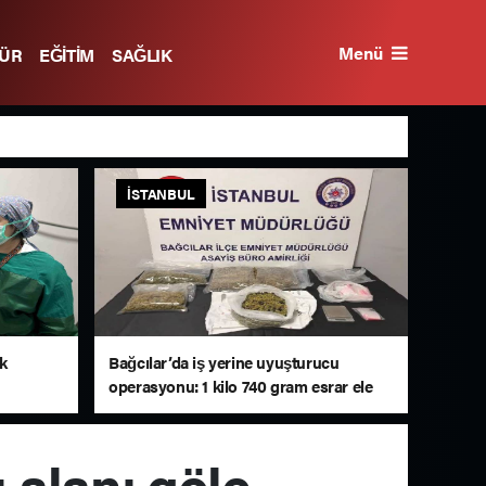
Menü
TÜR
EĞİTİM
SAĞLIK
İSTANBUL
lk
Bağcılar’da iş yerine uyuşturucu
operasyonu: 1 kilo 740 gram esrar ele
geçirildi
ı alanı göle