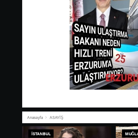
Anasayfa
ASAYİŞ
İSTANBUL
MUĞL