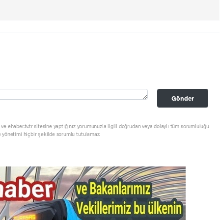
Gönder
ve ehaber.tv.tr sitesine yaptığınız yorumunuzla ilgili doğrudan veya dolaylı tüm sorumluluğu
e yönetimi hiçbir şekilde sorumlu tutulamaz.