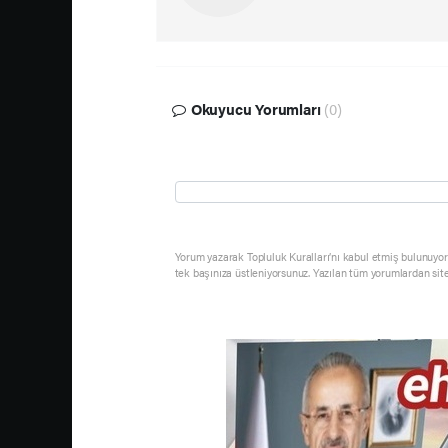
Okuyucu Yorumları
(0)
Yorum yazarak Topluluk Kuralları’nı kabul etmiş bulunuyor 
tek başınıza üstleniyorsunuz. Yazılan tüm yorumlardan sit