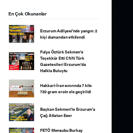
En Çok Okunanlar
Erzurum Adliyesi’nde yangın: 2
kişi dumandan etkilendi
Fulya Öztürk Sekmen’e
Teşekkür Etti CNN Türk
Gazetecileri Erzurum’da
Halkla Buluştu
Hakkari-İran sınırında 7 kilo
720 gram eroin ele geçirildi
Başkan Sekmen’le Erzurum’a
Çağ Atlatan Eser
FETÖ Mensubu Burkay