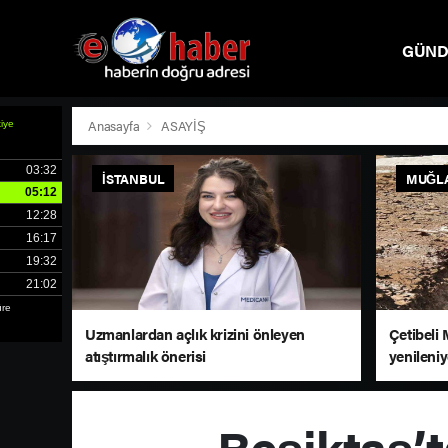
GÜN
SPOR
Anasayfa
ASAYİŞ
İSTANBUL
MUĞL
Uzmanlardan açlık krizini önleyen
Çetibeli 
atıştırmalık önerisi
yenileni
Beşiktaş’ta