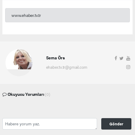
www.ehaber.tv.tr
Sema Örs
ehaber.tv.tr@gmail.com
Okuyucu Yorumları
(0)
Gönder