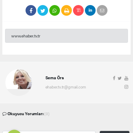
www.ehaber.tv.tr
Sema Örs
ehaber.tv.tr@gmail.com
Okuyucu Yorumları
(0)