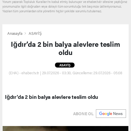
Yorum yazarak Topluluk Kuralları’nı kabul etmiş bulunuyor ve ehaber.tv.tr sitesine yaptığınız
yorumunuzla ilgili doğrudan veya dolaylı tüm sorumluluğu tek başınıza üstleniyorsunuz.
Yazılan tüm yorumlardan site yönetimi hiçbir şekilde sorumlu tutulamaz.
Anasayfa
ASAYİŞ
Iğdır’da 2 bin balya alevlere teslim
oldu
ASAYİŞ
(EHA) - ehaber.tv.tr | 29.07.2026 - 03:30, Güncelleme: 29.07.2026 - 05:08
Iğdır’da 2 bin balya alevlere teslim oldu
ABONE OL