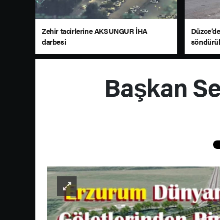
Zehir tacirlerine AKSUNGUR İHA
Düzce’de
darbesi
söndürü
Başkan Se