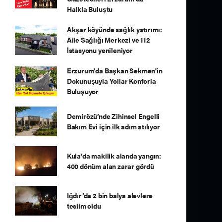
Halkla Buluştu
Akşar köyünde sağlık yatırımı:
Aile Sağlığı Merkezi ve 112
İstasyonu yenileniyor
Erzurum'da Başkan Sekmen'in
Dokunuşuyla Yollar Konforla
Buluşuyor
Demirözü’nde Zihinsel Engelli
Bakım Evi için ilk adım atılıyor
Kula’da makilik alanda yangın:
400 dönüm alan zarar gördü
Iğdır’da 2 bin balya alevlere
teslim oldu