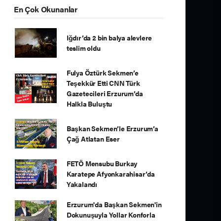
En Çok Okunanlar
Iğdır’da 2 bin balya alevlere
teslim oldu
Fulya Öztürk Sekmen’e
Teşekkür Etti CNN Türk
Gazetecileri Erzurum’da
Halkla Buluştu
Başkan Sekmen’le Erzurum’a
Çağ Atlatan Eser
FETÖ Mensubu Burkay
Karatepe Afyonkarahisar’da
Yakalandı
Erzurum'da Başkan Sekmen'in
Dokunuşuyla Yollar Konforla