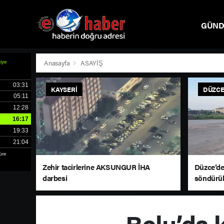
GÜN
SPOR
Anasayfa
ASAYİŞ
KAYSERI
DÜZC
Zehir tacirlerine AKSUNGUR İHA
Düzce’de
darbesi
söndürü
Bolu’da 