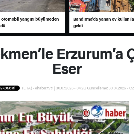
 otomobil yangını büyümeden
Bandırma’da yanan ev kullanıl
ldü
geldi
kmen’le Erzurum’a Ç
Eser
(EHA) - ehaber.tv.tr | 30.07.2026 - 04:20, Güncelleme: 30.07.2026 - 05
EKONOMİ