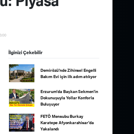
6:00
İlginizi Çekebilir
Demirözü’nde Zihinsel Engelli
Bakım Evi için ilk adım atılıyor
Erzurum'da Başkan Sekmen'in
Dokunuşuyla Yollar Konforla
Buluşuyor
FETÖ Mensubu Burkay
Karatepe Afyonkarahisar’da
Yakalandı