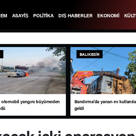
DEM
ASAYİŞ
POLİTİKA
DIŞ HABERLER
EKONOMİ
KÜL
E
BALIKESIR
 otomobil yangını büyümeden
Bandırma’da yanan ev kullanıl
ldü
geldi
kaçak içki operasyon