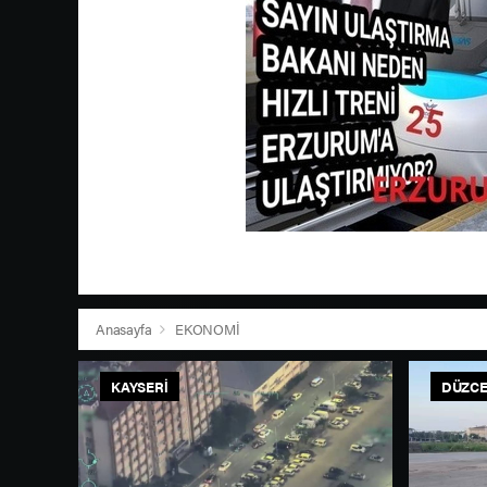
Anasayfa
EKONOMİ
KAYSERI
DÜZC