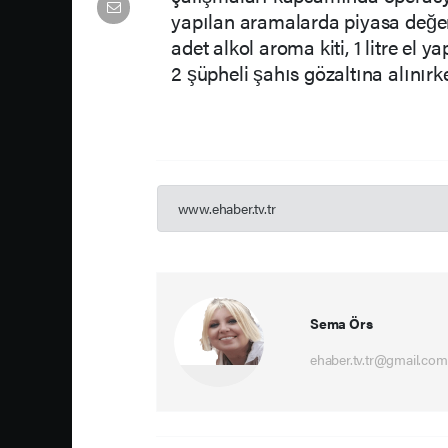
yapılan aramalarda piyasa değeri y
adet alkol aroma kiti, 1 litre el ya
2 şüpheli şahıs gözaltına alınırk
www.ehaber.tv.tr
Sema Örs
ehaber.tv.tr@gmail.com