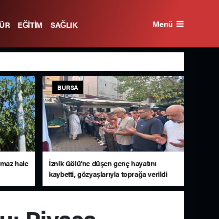
Menü
TÜR
EĞİTİM
SAĞLIK
BURSA
amaz hale
İznik Gölü’ne düşen genç hayatını
kaybetti, gözyaşlarıyla toprağa verildi
u: Piyasa