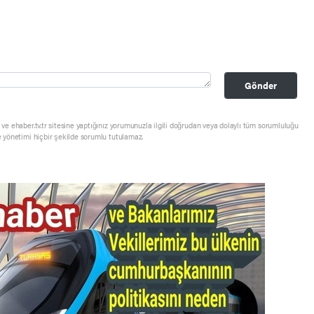
Gönder
ve ehaber.tv.tr sitesine yaptığınız yorumunuzla ilgili doğrudan veya dolaylı tüm sorumluluğu
e yönetimi hiçbir şekilde sorumlu tutulamaz.