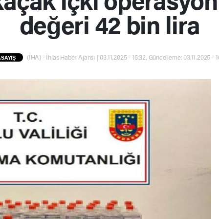
değeri 42 bin lira
(İHA) - İhlas Haber Ajansı | 03.11.2025 - 16:32, Güncelleme: 03.11.2025 - 1
ASAYİŞ