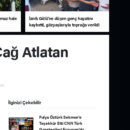
amaz hale
İznik Gölü’ne düşen genç hayatını
kaybetti, gözyaşlarıyla toprağa verildi
ağ Atlatan
:33
İlginizi Çekebilir
Fulya Öztürk Sekmen’e
Teşekkür Etti CNN Türk
Gazetecileri Erzurum’da