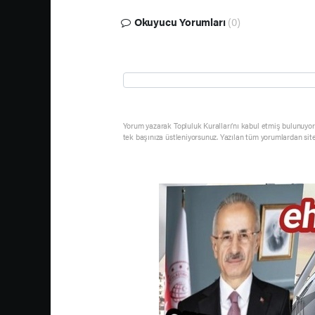
Okuyucu Yorumları
(0)
Yorum yazarak Topluluk Kuralları’nı kabul etmiş bulunuyor 
tek başınıza üstleniyorsunuz. Yazılan tüm yorumlardan sit