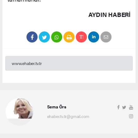
AYDIN HABERİ
www.ehaber.tv.tr
Sema Örs
ehaber.tv.tr@gmail.com