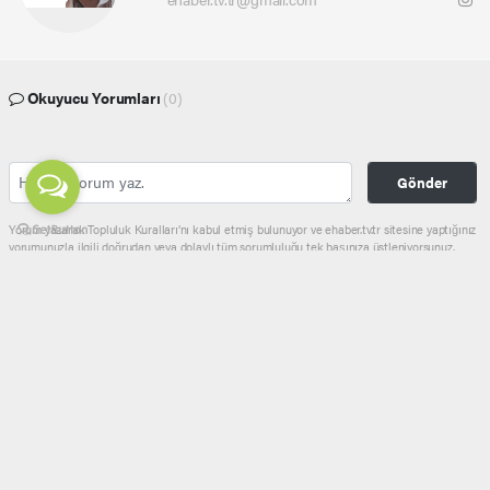
Okuyucu Yorumları
(0)
Gönder
Yorum yazarak Topluluk Kuralları’nı kabul etmiş bulunuyor ve ehaber.tv.tr sitesine yaptığınız
yorumunuzla ilgili doğrudan veya dolaylı tüm sorumluluğu tek başınıza üstleniyorsunuz.
Yazılan tüm yorumlardan site yönetimi hiçbir şekilde sorumlu tutulamaz.
haber paketi
haber scripti
haber yazılımı
Tüm hakları saklı tutulmaktadır.Copyright 2026©
Haber Yazılımı:
Web Aksiyon ®