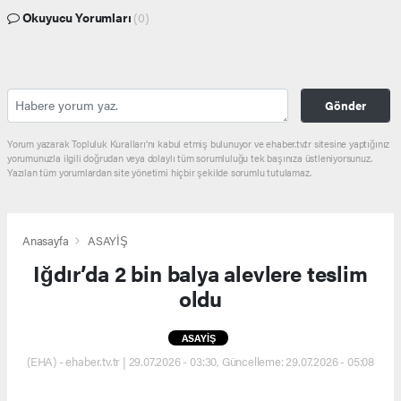
Okuyucu Yorumları
(0)
Gönder
Yorum yazarak Topluluk Kuralları’nı kabul etmiş bulunuyor ve ehaber.tv.tr sitesine yaptığınız
yorumunuzla ilgili doğrudan veya dolaylı tüm sorumluluğu tek başınıza üstleniyorsunuz.
Yazılan tüm yorumlardan site yönetimi hiçbir şekilde sorumlu tutulamaz.
Anasayfa
ASAYİŞ
Iğdır’da 2 bin balya alevlere teslim
oldu
ASAYİŞ
(EHA) - ehaber.tv.tr | 29.07.2026 - 03:30, Güncelleme: 29.07.2026 - 05:08