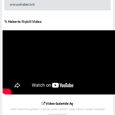
www.ehaber.tv.tr
Haberle İlişkili Video
Video Galeride Aç
Video albümüne giderek videoya yorum yazabilir yada videoyu sosyal medyada
paylaşabilirsiniz.