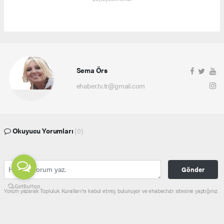
Sema Örs
ehaber.tv.tr@gmail.com
Okuyucu Yorumları
(0)
Gönder
Yorum yazarak Topluluk Kuralları’nı kabul etmiş bulunuyor ve ehaber.tv.tr sitesine yaptığınız
yorumunuzla ilgili doğrudan veya dolaylı tüm sorumluluğu tek başınıza üstleniyorsunuz.
Yazılan tüm yorumlardan site yönetimi hiçbir şekilde sorumlu tutulamaz.