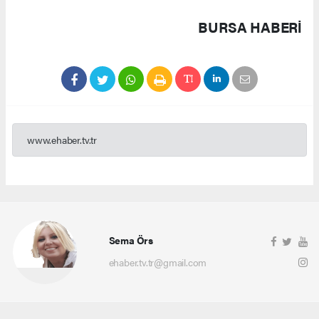
BURSA HABERİ
www.ehaber.tv.tr
Sema Örs
ehaber.tv.tr@gmail.com