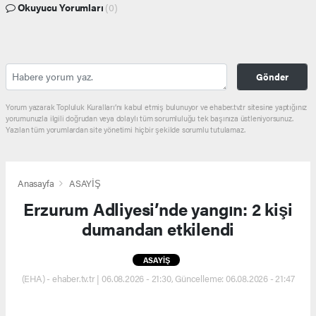
Okuyucu Yorumları
(0)
Gönder
Yorum yazarak Topluluk Kuralları’nı kabul etmiş bulunuyor ve ehaber.tv.tr sitesine yaptığınız
yorumunuzla ilgili doğrudan veya dolaylı tüm sorumluluğu tek başınıza üstleniyorsunuz.
Yazılan tüm yorumlardan site yönetimi hiçbir şekilde sorumlu tutulamaz.
Anasayfa
ASAYİŞ
Erzurum Adliyesi’nde yangın: 2 kişi
dumandan etkilendi
ASAYİŞ
(EHA) - ehaber.tv.tr | 06.08.2026 - 21:30, Güncelleme: 06.08.2026 - 21:47