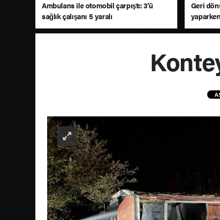
Ambulans ile otomobil çarpıştı: 3’ü
Geri dö
sağlık çalışanı 5 yaralı
yaparken
Kontey
A