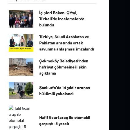
İçişleri Bakanı Çiftçi,
Türkeli’de incelemelerde
bulundu
Türkiye, Suudi Arabistan ve
Pakistan arasında ortak
savunma anlaşması imzalandı
Çekmeköy Belediyesi’nden
hafriyat çökmesine ilişkin
açıklama
Şanlıurfa’da 14 yıldır aranan
hükümlü yakalandı
Hafif ticari araç ile otomobil
çarpıştı: 5 yaralı