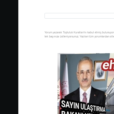
Yorum yazarak Topluluk Kuralları’nı kabul etmiş bulunuyor 
tek başınıza üstleniyorsunuz. Yazılan tüm yorumlardan sit