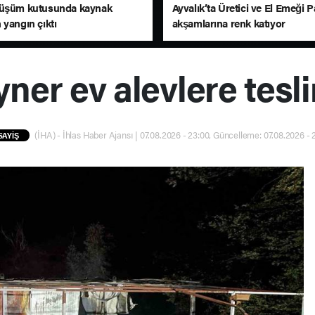
nüşüm kutusunda kaynak
Ayvalık’ta Üretici ve El Emeği P
 yangın çıktı
akşamlarına renk katıyor
ner ev alevlere tesl
(İHA) - İhlas Haber Ajansı | 07.08.2026 - 23:00, Güncelleme: 07.08.2026 - 
SAYİŞ