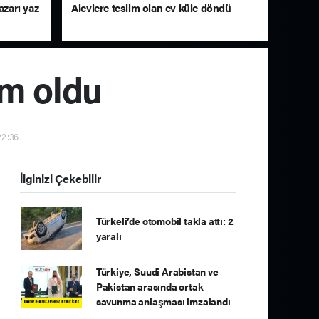
azarı yaz
Alevlere teslim olan ev küle döndü
im oldu
22:36
İlginizi Çekebilir
Türkeli’de otomobil takla attı: 2
yaralı
Türkiye, Suudi Arabistan ve
Pakistan arasında ortak
savunma anlaşması imzalandı