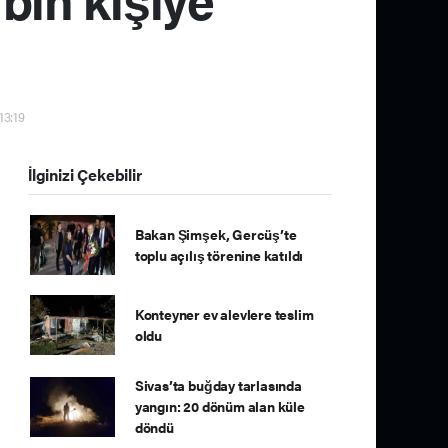
13:19
İlginizi Çekebilir
Bakan Şimşek, Gercüş’te
toplu açılış törenine katıldı
Konteyner ev alevlere teslim
oldu
Sivas’ta buğday tarlasında
yangın: 20 dönüm alan küle
döndü