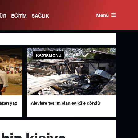
Menü
TÜR
EĞİTİM
SAĞLIK
KASTAMONU
azarı yaz
Alevlere teslim olan ev küle döndü
bin kişiye