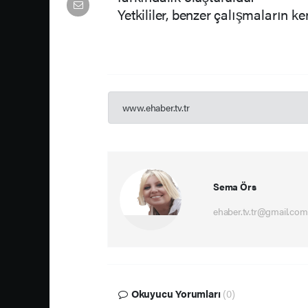
Yetkililer, benzer çalışmaların k
www.ehaber.tv.tr
Sema Örs
ehaber.tv.tr@gmail.com
Okuyucu Yorumları
(0)