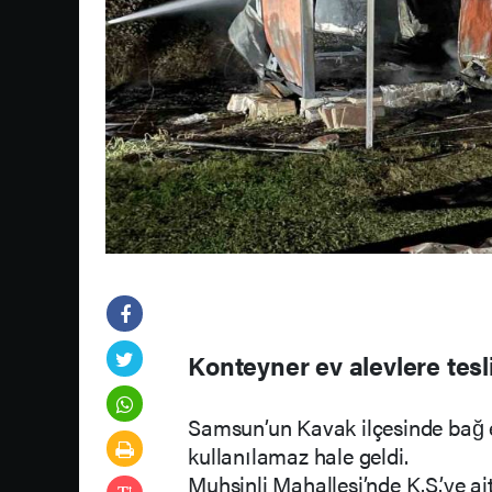
Konteyner ev alevlere tesl
Samsun’un Kavak ilçesinde bağ e
kullanılamaz hale geldi.
Muhsinli Mahallesi’nde K.S.’ye ai