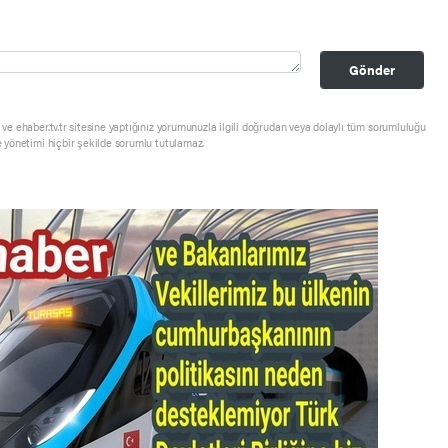
Gönder
ve ehaber.tv.tr sitesine yaptığınız yorumunuzla ilgili doğrudan veya dolaylı tüm sorumluluğu
e yönetimi hiçbir şekilde sorumlu tutulamaz.