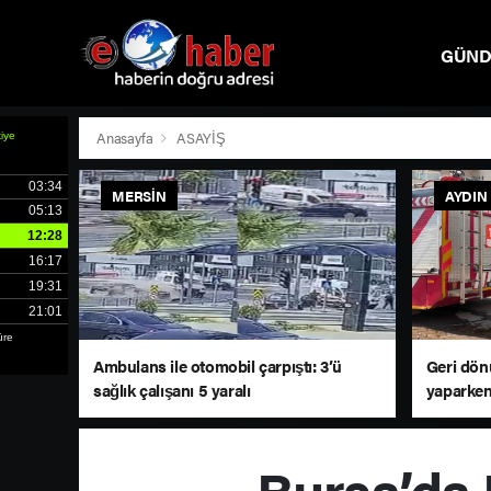
GÜN
SPOR
Anasayfa
ASAYİŞ
MERSIN
AYDIN
Ambulans ile otomobil çarpıştı: 3’ü
Geri dö
sağlık çalışanı 5 yaralı
yaparken
Bursa’da 