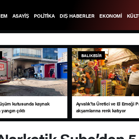
DEM
ASAYİŞ
POLİTİKA
DIŞ HABERLER
EKONOMİ
KÜL
BALIKESIR
nüşüm kutusunda kaynak
Ayvalık’ta Üretici ve El Emeği P
 yangın çıktı
akşamlarına renk katıyor
Narkotik Şube’den 5 