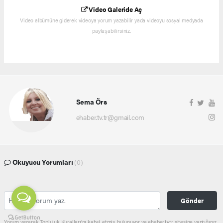
Video Galeride Aç
Video albümüne giderek videoya yorum yazabilir yada videoyu sosyal medyada
paylaşabilirsiniz.
Sema Örs
ehaber.tv.tr@gmail.com
Okuyucu Yorumları
(0)
Gönder
Yorum yazarak Topluluk Kuralları’nı kabul etmiş bulunuyor ve ehaber.tv.tr sitesine yaptığınız