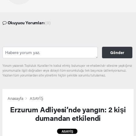
Okuyucu Yorumları
(0)
Gönder
Yorum yazarak Topluluk Kuralları’nı kabul etmiş bulunuyor ve ehaber.tv.tr sitesine yaptığınız
yorumunuzla ilgili doğrudan veya dolaylı tüm sorumluluğu tek başınıza üstleniyorsunuz.
Yazılan tüm yorumlardan site yönetimi hiçbir şekilde sorumlu tutulamaz.
Anasayfa
ASAYİŞ
Erzurum Adliyesi’nde yangın: 2 kişi
dumandan etkilendi
ASAYİŞ