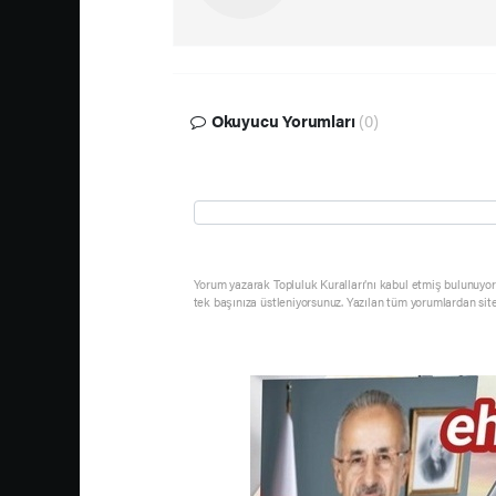
Okuyucu Yorumları
(0)
Yorum yazarak Topluluk Kuralları’nı kabul etmiş bulunuyor 
tek başınıza üstleniyorsunuz. Yazılan tüm yorumlardan sit