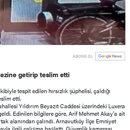
ABONE OL
ezine getirip teslim etti
ibiyle tespit edilen hırsızlık şüphelisi, çaldığı
slim etti.
ahallesi Yıldırım Beyazıt Caddesi üzerindeki Luxera
ldi. Edinilen bilgilere göre, Arif Mehmet Akay’a ait
ortak alanından çalındı. Arnavutköy İlçe Emniyet
ayla ilgili çalışma başlattı. Güvenlik kamerası