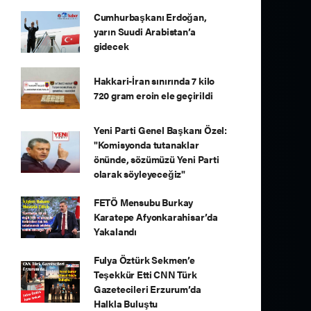
Cumhurbaşkanı Erdoğan,
yarın Suudi Arabistan’a
gidecek
Hakkari-İran sınırında 7 kilo
720 gram eroin ele geçirildi
Yeni Parti Genel Başkanı Özel:
"Komisyonda tutanaklar
önünde, sözümüzü Yeni Parti
olarak söyleyeceğiz"
FETÖ Mensubu Burkay
Karatepe Afyonkarahisar’da
Yakalandı
Fulya Öztürk Sekmen’e
Teşekkür Etti CNN Türk
Gazetecileri Erzurum’da
Halkla Buluştu