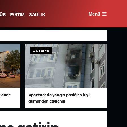
Menü
TÜR
EĞİTİM
SAĞLIK
ANTALYA
evinde
Apartmanda yangın paniği: 5 kişi
dumandan etkilendi
ne getirip