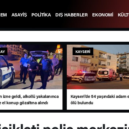
DEM
ASAYİŞ
POLİTİKA
DIŞ HABERLER
EKONOMİ
KÜL
AY
KAYSERI
 izne geldi, alkollü yakalanınca
Kayseri’de 54 yaşındaki adam 
e el konup gözaltına alındı
ölü bulundu
isikleti polis merkezi