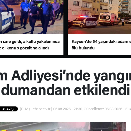
 izne geldi, alkollü yakalanınca
Kayseri’de 54 yaşındaki adam 
e el konup gözaltına alındı
ölü bulundu
 Adliyesi’nde yangın
dumandan etkilendi
(EHA) - ehaber.tv.tr | 06.08.2026 - 21:30, Güncelleme: 06.08.2026 - 21:
ASAYİŞ