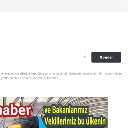
Gönder
ve ehaber.tv.tr sitesine yaptığınız yorumunuzla ilgili doğrudan veya dolaylı tüm sorumluluğu
e yönetimi hiçbir şekilde sorumlu tutulamaz.