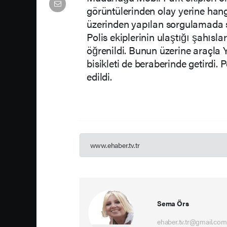
görüntülerinden olay yerine hangi 
üzerinden yapılan sorgulamada sü
Polis ekiplerinin ulaştığı şahısla
öğrenildi. Bunun üzerine araçla 
bisikleti de beraberinde getirdi.
edildi.
www.ehaber.tv.tr
Sema Örs
ehaber.tv.tr@gmail.com