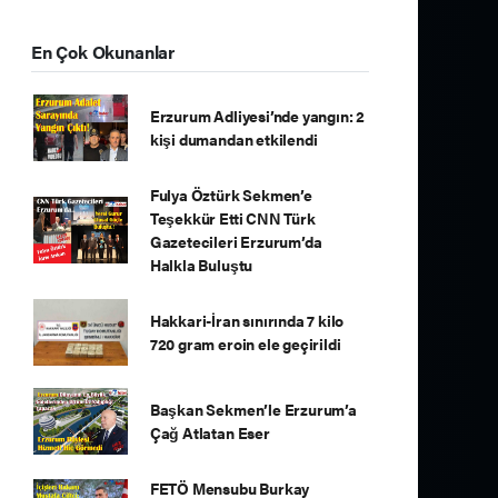
En Çok Okunanlar
Erzurum Adliyesi’nde yangın: 2
kişi dumandan etkilendi
Fulya Öztürk Sekmen’e
Teşekkür Etti CNN Türk
Gazetecileri Erzurum’da
Halkla Buluştu
Hakkari-İran sınırında 7 kilo
720 gram eroin ele geçirildi
Başkan Sekmen’le Erzurum’a
Çağ Atlatan Eser
FETÖ Mensubu Burkay