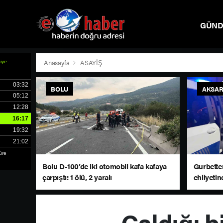
GÜN
SPOR
Anasayfa
ASAYİŞ
BOLU
AKSAR
Bolu D-100’de iki otomobil kafa kafaya
Gurbetten
çarpıştı: 1 ölü, 2 yaralı
ehliyetin
Çaldığı b