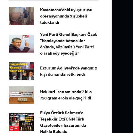
Kastamonu’daki uyuşturucu
operasyonunda 5 şüpheli
tutuklandı
Yeni Parti Genel Başkanı Özel:
"Komisyonda tutanaklar
önünde, sözümüzü Yeni Parti
olarak söyleyeceğiz"
Erzurum Adliyesi’nde yangın: 2
kişi dumandan etkilendi
Hakkari-İran sınırında 7 kilo
720 gram eroin ele geçirildi
Fulya Öztürk Sekmen’e
Teşekkür Etti CNN Türk
Gazetecileri Erzurum’da
Halkla Buluştu