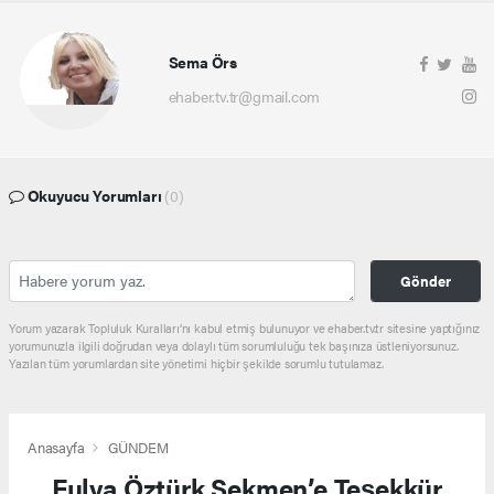
Sema Örs
ehaber.tv.tr@gmail.com
Okuyucu Yorumları
(0)
Gönder
Yorum yazarak Topluluk Kuralları’nı kabul etmiş bulunuyor ve ehaber.tv.tr sitesine yaptığınız
yorumunuzla ilgili doğrudan veya dolaylı tüm sorumluluğu tek başınıza üstleniyorsunuz.
Yazılan tüm yorumlardan site yönetimi hiçbir şekilde sorumlu tutulamaz.
Anasayfa
GÜNDEM
Fulya Öztürk Sekmen’e Teşekkür