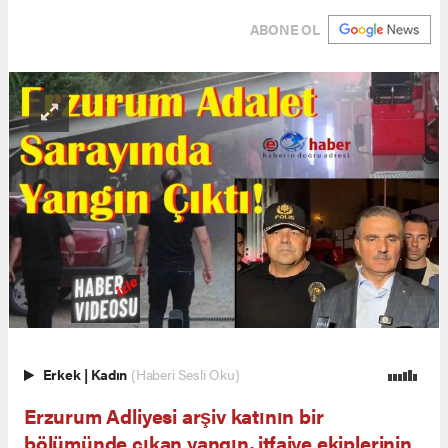
ABONE OL
Erkek
|
Kadın
(Haberi Sesli Oku)
Erzurum Adliyesi arşiv katının bir
bölümünde çıkan yangın, itfaiye ekiplerinin