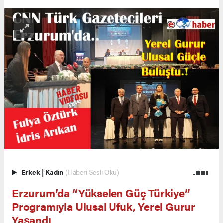
Erkek
|
Kadın
(Haberi Sesli Oku)
Erzurum’da “Yükselen Güç Türkiye”
Programıyla Ulusal Ufuk, Yerel Gurur
Yaşandı