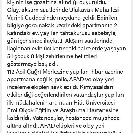
kişinin ise gözaltına alındığı duyuruldu.
Olay, akşam saatlerinde Ulukavak Mahallesi
Varinli Caddesi’nde meydana geldi. Edinilen
bilgiye göre, sokak üzerindeki apartmanın 2.
katındaki ev, yayılan tahtakurusu sebebiyle,
gün içerisinde ilaçlattı. Akşam saatlerinde,
ilaçlanan evin üst katındaki dairelerde yaşayan
5’i çocuk 8 kişi zehirlenme belirtileri
göstermeye başladı.
112 Acil Çağrı Merkezine yapılan ihbar üzerine
apartmana sağlık, polis, AFAD ve olay yeri
inceleme ekipleri sevk edildi. Kimyasaldan
etkilendiği değerlendirilen vatandaşlar yapılan
ilk müdahalenin ardından Hitit Üniversitesi
Erol Olçok Eğitim ve Araştırma Hastanesine
kaldırıldı. Vatandaşlar, hastanede müşahede
altına alındı. AFAD ekipleri ve olay yeri
inceleme ekipleri ise ihtimal bir olumsuzluğun