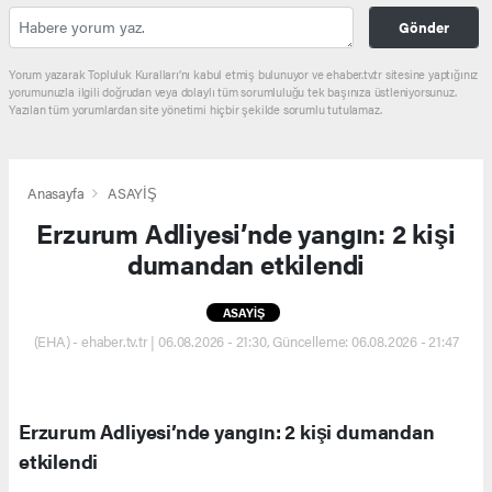
Gönder
Yorum yazarak Topluluk Kuralları’nı kabul etmiş bulunuyor ve ehaber.tv.tr sitesine yaptığınız
yorumunuzla ilgili doğrudan veya dolaylı tüm sorumluluğu tek başınıza üstleniyorsunuz.
Yazılan tüm yorumlardan site yönetimi hiçbir şekilde sorumlu tutulamaz.
Anasayfa
ASAYİŞ
Erzurum Adliyesi’nde yangın: 2 kişi
dumandan etkilendi
ASAYİŞ
(EHA) - ehaber.tv.tr | 06.08.2026 - 21:30, Güncelleme: 06.08.2026 - 21:47
Erzurum Adliyesi’nde yangın: 2 kişi dumandan
etkilendi