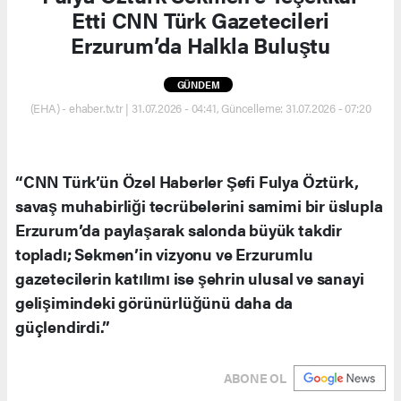
Etti CNN Türk Gazetecileri
Erzurum’da Halkla Buluştu
GÜNDEM
(EHA) - ehaber.tv.tr | 31.07.2026 - 04:41, Güncelleme: 31.07.2026 - 07:20
“CNN Türk’ün Özel Haberler Şefi Fulya Öztürk,
savaş muhabirliği tecrübelerini samimi bir üslupla
Erzurum’da paylaşarak salonda büyük takdir
topladı; Sekmen’in vizyonu ve Erzurumlu
gazetecilerin katılımı ise şehrin ulusal ve sanayi
gelişimindeki görünürlüğünü daha da
güçlendirdi.”
ABONE OL