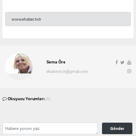
www.ehaber.tv.tr
Sema Örs
ehaber.tv.tr@gmail.com
Okuyucu Yorumları
(0)
Gönder