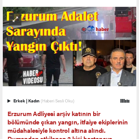
Erkek
|
Kadın
(Haberi Sesli Oku)
Erzurum Adliyesi arşiv katının bir
bölümünde çıkan yangın, itfaiye ekiplerinin
müdahalesiyle kontrol altına alındı.
Dumandan etkilenen 2 kişi hastaneye