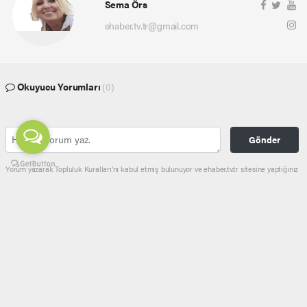
Sema Örs
ehaber.tv.tr@gmail.com
Okuyucu Yorumları
(0)
Gönder
Yorum yazarak Topluluk Kuralları’nı kabul etmiş bulunuyor ve ehaber.tv.tr sitesine yaptığınız
yorumunuzla ilgili doğrudan veya dolaylı tüm sorumluluğu tek başınıza üstleniyorsunuz.
Yazılan tüm yorumlardan site yönetimi hiçbir şekilde sorumlu tutulamaz.
haber paketi
haber scripti
haber yazılımı
Tüm hakları saklı tutulmaktadır.Copyright 2026©
Haber Yazılımı:
Web Aksiyon ®