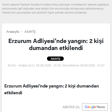
Yorum yazarak Topluluk Kuralları’nı kabul etmiş bulunuyor ve ehaber.tv.tr sitesine yaptığınız
yorumunuzla ilgili doğrudan veya dolaylı tüm sorumluluğu tek başınıza üstleniyorsunuz.
Yazılan tüm yorumlardan site yönetimi hiçbir şekilde sorumlu tutulamaz.
Anasayfa
ASAYİŞ
Erzurum Adliyesi’nde yangın: 2 kişi
dumandan etkilendi
ASAYİŞ
(EHA) - ehaber.tv.tr | 06.08.2026 - 21:30, Güncelleme: 06.08.2026 - 21:47
Erzurum Adliyesi’nde yangın: 2 kişi dumandan
etkilendi
ABONE OL