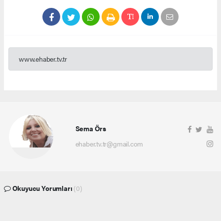
www.ehaber.tv.tr
Sema Örs
ehaber.tv.tr@gmail.com
Okuyucu Yorumları
(0)