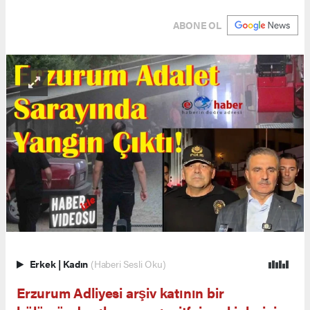
ABONE OL
Erkek
|
Kadın
(Haberi Sesli Oku)
Erzurum Adliyesi arşiv katının bir