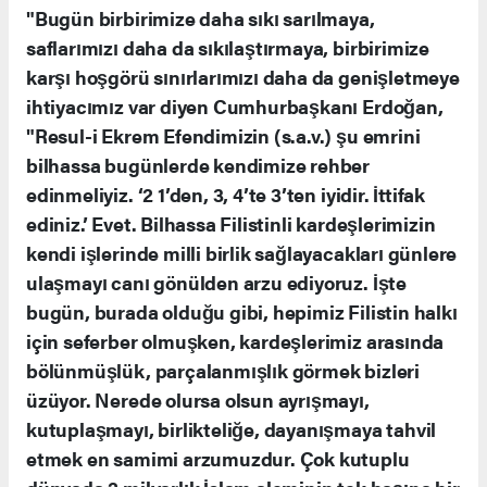
"Bugün birbirimize daha sıkı sarılmaya,
saflarımızı daha da sıkılaştırmaya, birbirimize
karşı hoşgörü sınırlarımızı daha da genişletmeye
ihtiyacımız var diyen Cumhurbaşkanı Erdoğan,
"Resul-i Ekrem Efendimizin (s.a.v.) şu emrini
bilhassa bugünlerde kendimize rehber
edinmeliyiz. ‘2 1’den, 3, 4’te 3’ten iyidir. İttifak
ediniz.’ Evet. Bilhassa Filistinli kardeşlerimizin
kendi işlerinde milli birlik sağlayacakları günlere
ulaşmayı canı gönülden arzu ediyoruz. İşte
bugün, burada olduğu gibi, hepimiz Filistin halkı
için seferber olmuşken, kardeşlerimiz arasında
bölünmüşlük, parçalanmışlık görmek bizleri
üzüyor. Nerede olursa olsun ayrışmayı,
kutuplaşmayı, birlikteliğe, dayanışmaya tahvil
etmek en samimi arzumuzdur. Çok kutuplu