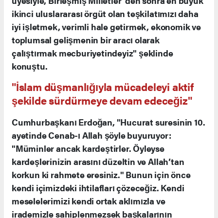
üyesiyle, Birleşmiş Milletler ’den sonra en büyük
ikinci uluslararası örgüt olan teşkilatımızı daha
iyi işletmek, verimli hale getirmek, ekonomik ve
toplumsal gelişmenin bir aracı olarak
çalıştırmak mecburiyetindeyiz" şeklinde
konuştu.
"İslam düşmanlığıyla mücadeleyi aktif
şekilde sürdürmeye devam edeceğiz"
Cumhurbaşkanı Erdoğan, "Hucurat suresinin 10.
ayetinde Cenab-ı Allah şöyle buyuruyor:
"Müminler ancak kardeştirler. Öyleyse
kardeşlerinizin arasını düzeltin ve Allah’tan
korkun ki rahmete eresiniz." Bunun için önce
kendi içimizdeki ihtilafları çözeceğiz. Kendi
meselelerimizi kendi ortak aklımızla ve
irademizle sahiplenmezsek başkalarının