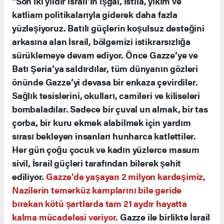
"Son iki yıldır İsrail’in işgal, istila, yıkım ve
katliam politikalarıyla giderek daha fazla
yüzleşiyoruz. Batılı güçlerin koşulsuz desteğini
arkasına alan İsrail, bölgemizi istikrarsızlığa
sürüklemeye devam ediyor. Önce Gazze’ye ve
Batı Şeria’ya saldırdılar, tüm dünyanın gözleri
önünde Gazze’yi devasa bir enkaza çevirdiler.
Sağlık tesislerini, okulları, camileri ve kiliseleri
bombaladılar. Sadece bir çuval un almak, bir tas
çorba, bir kuru ekmek alabilmek için yardım
sırası bekleyen insanları hunharca katlettiler.
Her gün çoğu çocuk ve kadın yüzlerce masum
sivil, İsrail güçleri tarafından bilerek şehit
ediliyor.
Gazze’de yaşayan 2 milyon kardeşimiz,
Nazilerin temerküz kamplarını bile geride
bırakan kötü şartlarda tam 21 aydır hayatta
kalma mücadelesi veriyor.
Gazze ile birlikte İsrail