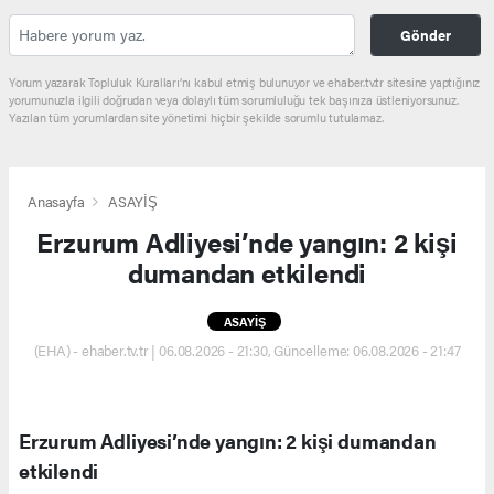
Gönder
Yorum yazarak Topluluk Kuralları’nı kabul etmiş bulunuyor ve ehaber.tv.tr sitesine yaptığınız
yorumunuzla ilgili doğrudan veya dolaylı tüm sorumluluğu tek başınıza üstleniyorsunuz.
Yazılan tüm yorumlardan site yönetimi hiçbir şekilde sorumlu tutulamaz.
Anasayfa
ASAYİŞ
Erzurum Adliyesi’nde yangın: 2 kişi
dumandan etkilendi
ASAYİŞ
(EHA) - ehaber.tv.tr | 06.08.2026 - 21:30, Güncelleme: 06.08.2026 - 21:47
Erzurum Adliyesi’nde yangın: 2 kişi dumandan
etkilendi