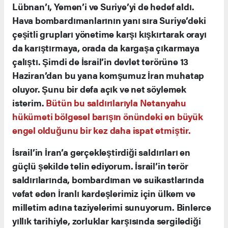
Lübnan’ı, Yemen’i ve Suriye’yi de hedef aldı.
Hava bombardımanlarının yanı sıra Suriye’deki
çeşitli grupları yönetime karşı kışkırtarak orayı
da karıştırmaya, orada da kargaşa çıkarmaya
çalıştı. Şimdi de İsrail’in devlet terörüne 13
Haziran’dan bu yana komşumuz İran muhatap
oluyor. Şunu bir defa açık ve net söylemek
isterim.
Bütün bu saldırılarıyla Netanyahu
hükümeti bölgesel barışın önündeki en büyük
engel olduğunu bir kez daha ispat etmiştir.
İsrail’in İran’a gerçekleştirdiği saldırıları en
güçlü şekilde telin ediyorum. İsrail’in terör
saldırılarında, bombardıman ve suikastlarında
vefat eden İranlı kardeşlerimiz için ülkem ve
milletim adına taziyelerimi sunuyorum. Binlerce
yıllık tarihiyle, zorluklar karşısında sergilediği