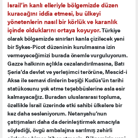
İsrail’in kanlı elleriyle bölgemizde düzen
kuracağını iddia etmesi, bu ülkeyi
yönetenlerin nasıl bir körlük ve karanlık
içinde olduklarını ortaya koyuyor.
Türkiye
olarak bölgemizde sınırları kanla çizilecek yeni
bir Sykes-Picot düzeninin kurulmasına izin
vermeyeceğimizi burada önemle vurguluyorum.
Gazze halkının açlıkla cezalandırılmasına, Batı
Şeria’da devlet ve yerleşimci terörüne, Mescid-i
Aksa ile semavi dinlerin beşiği Kudüs’ün tarihi
statükosunu yok etme teşebbüslerine asla esir
kalmayacağız. Buradan uluslararası topluma,
özellikle İsrail üzerinde etki sahibi ülkelere bir
kez daha sesleniyorum. Netanyahu’nun
çatışmaları daha da derinleştirmek amacıyla
söylediği, övgü ambalajına sarılmış zehirli