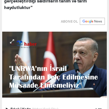
gerçekleştirdiği saldırıların tanım ve tarifi
haydutluktur"
ABONE OL
Erkek
|
Kadın
(Haberi Sesli Oku)