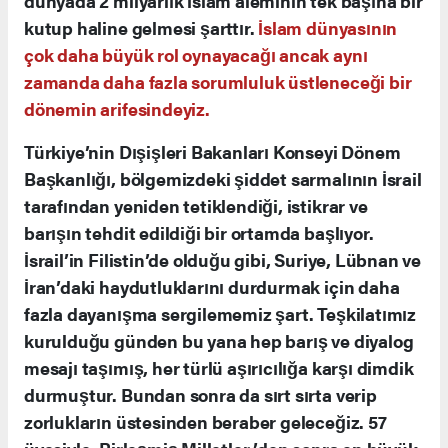
dünyada 2 milyarlık İslam aleminin tek başına bir
kutup haline gelmesi şarttır.
İslam dünyasının
çok daha büyük rol oynayacağı ancak aynı
zamanda daha fazla sorumluluk üstleneceği bir
dönemin arifesindeyiz.
Türkiye’nin Dışişleri Bakanları Konseyi Dönem
Başkanlığı, bölgemizdeki şiddet sarmalının İsrail
tarafından yeniden tetiklendiği, istikrar ve
barışın tehdit edildiği bir ortamda başlıyor.
İsrail’in Filistin’de olduğu gibi, Suriye, Lübnan ve
İran’daki haydutluklarını durdurmak için daha
fazla dayanışma sergilememiz şart. Teşkilatımız
kurulduğu günden bu yana hep barış ve diyalog
mesajı taşımış, her türlü aşırıcılığa karşı dimdik
durmuştur. Bundan sonra da sırt sırta verip
zorlukların üstesinden beraber geleceğiz. 57