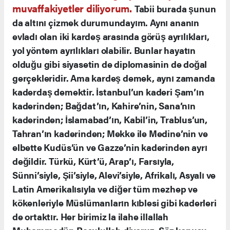
muvaffakiyetler diliyorum.
Tabii burada şunun
da altını çizmek durumundayım. Aynı ananın
evladı olan iki kardeş arasında görüş ayrılıkları,
yol yöntem ayrılıkları olabilir. Bunlar hayatın
olduğu gibi siyasetin de diplomasinin de doğal
gerçekleridir. Ama kardeş demek, aynı zamanda
kaderdaş demektir. İstanbul’un kaderi Şam’ın
kaderinden; Bağdat’ın, Kahire’nin, Sana’nın
kaderinden; İslamabad’ın, Kabil’in, Trablus’un,
Tahran’ın kaderinden; Mekke ile Medine’nin ve
elbette Kudüs’ün ve Gazze’nin kaderinden ayrı
değildir. Türkü, Kürt’ü, Arap’ı, Farsıyla,
Sünni’siyle, Şii’siyle, Alevi’siyle, Afrikalı, Asyalı ve
Latin Amerikalısıyla ve diğer tüm mezhep ve
kökenleriyle Müslümanların kıblesi gibi kaderleri
de ortaktır. Her birimiz la ilahe illallah