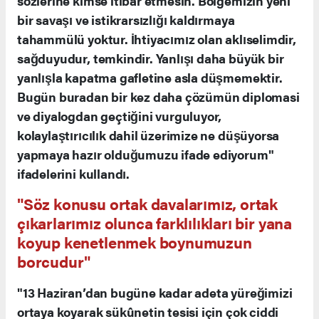
sözlerine kimse itibar etmesin. Bölgemizin yeni
bir savaşı ve istikrarsızlığı kaldırmaya
tahammülü yoktur. İhtiyacımız olan aklıselimdir,
sağduyudur, temkindir. Yanlışı daha büyük bir
yanlışla kapatma gafletine asla düşmemektir.
Bugün buradan bir kez daha çözümün diplomasi
ve diyalogdan geçtiğini vurguluyor,
kolaylaştırıcılık dahil üzerimize ne düşüyorsa
yapmaya hazır olduğumuzu ifade ediyorum"
ifadelerini kullandı.
"Söz konusu ortak davalarımız, ortak
çıkarlarımız olunca farklılıkları bir yana
koyup kenetlenmek boynumuzun
borcudur"
"13 Haziran’dan bugüne kadar adeta yüreğimizi
ortaya koyarak sükûnetin tesisi için çok ciddi