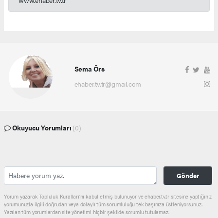
Sema Örs
ehaber.tv.tr@gmail.com
Okuyucu Yorumları
(0)
Gönder
Yorum yazarak Topluluk Kuralları’nı kabul etmiş bulunuyor ve ehaber.tv.tr sitesine yaptığınız
yorumunuzla ilgili doğrudan veya dolaylı tüm sorumluluğu tek başınıza üstleniyorsunuz.
Yazılan tüm yorumlardan site yönetimi hiçbir şekilde sorumlu tutulamaz.