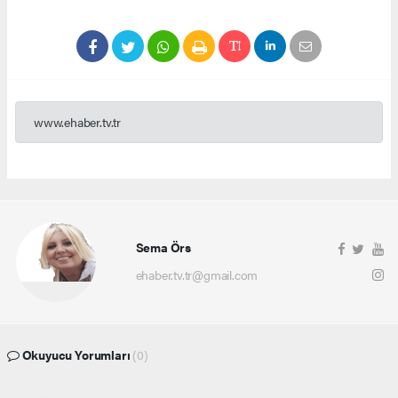
www.ehaber.tv.tr
Sema Örs
ehaber.tv.tr@gmail.com
Okuyucu Yorumları
(0)