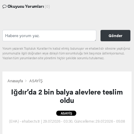
Okuyucu Yorumları
(0)
Gönder
Yorum yazarak Topluluk Kuralları’nı kabul etmiş bulunuyor ve ehaber.tv.tr sitesine yaptığınız
yorumunuzla ilgili doğrudan veya dolaylı tüm sorumluluğu tek başınıza üstleniyorsunuz.
Yazılan tüm yorumlardan site yönetimi hiçbir şekilde sorumlu tutulamaz.
Anasayfa
ASAYİŞ
Iğdır’da 2 bin balya alevlere teslim
oldu
ASAYİŞ
(EHA) - ehaber.tv.tr | 29.07.2026 - 03:30, Güncelleme: 29.07.2026 - 05:08