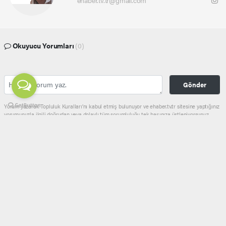
ehaber.tv.tr@gmail.com
Okuyucu Yorumları
(0)
Gönder
Yorum yazarak Topluluk Kuralları’nı kabul etmiş bulunuyor ve ehaber.tv.tr sitesine yaptığınız
yorumunuzla ilgili doğrudan veya dolaylı tüm sorumluluğu tek başınıza üstleniyorsunuz.
Yazılan tüm yorumlardan site yönetimi hiçbir şekilde sorumlu tutulamaz.
haber paketi
haber scripti
haber yazılımı
Tüm hakları saklı tutulmaktadır.Copyright 2026©
Haber Yazılımı:
Web Aksiyon ®