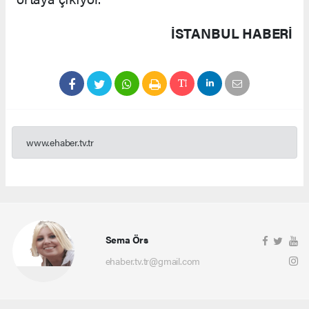
İSTANBUL HABERİ
www.ehaber.tv.tr
Sema Örs
ehaber.tv.tr@gmail.com