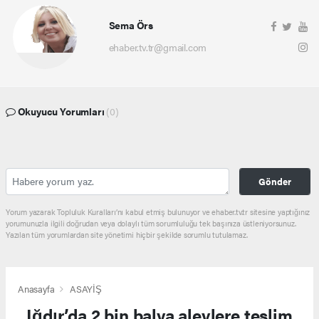
Sema Örs
ehaber.tv.tr@gmail.com
Okuyucu Yorumları
(0)
Gönder
Yorum yazarak Topluluk Kuralları’nı kabul etmiş bulunuyor ve ehaber.tv.tr sitesine yaptığınız
yorumunuzla ilgili doğrudan veya dolaylı tüm sorumluluğu tek başınıza üstleniyorsunuz.
Yazılan tüm yorumlardan site yönetimi hiçbir şekilde sorumlu tutulamaz.
Anasayfa
ASAYİŞ
Iğdır’da 2 bin balya alevlere teslim