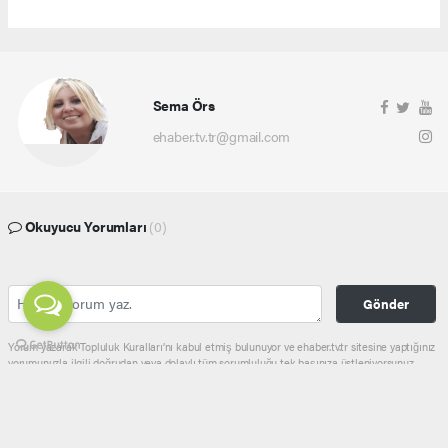
Sema Örs
ehaber.tv.tr@gmail.com
Okuyucu Yorumları
(0)
Gönder
Yorum yazarak Topluluk Kuralları’nı kabul etmiş bulunuyor ve ehaber.tv.tr sitesine yaptığınız
yorumunuzla ilgili doğrudan veya dolaylı tüm sorumluluğu tek başınıza üstleniyorsunuz.
Yazılan tüm yorumlardan site yönetimi hiçbir şekilde sorumlu tutulamaz.