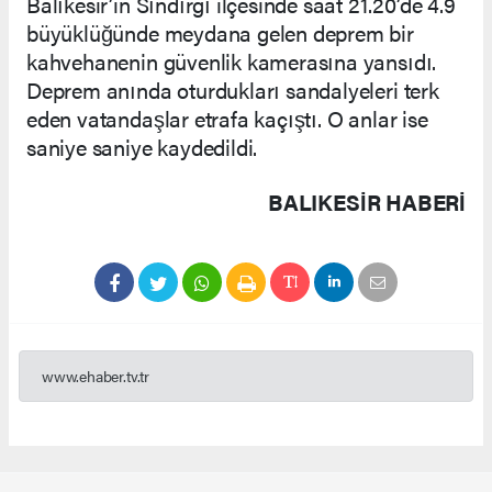
Balıkesir’in Sındırgı ilçesinde saat 21.20’de 4.9
büyüklüğünde meydana gelen deprem bir
kahvehanenin güvenlik kamerasına yansıdı.
Deprem anında oturdukları sandalyeleri terk
eden vatandaşlar etrafa kaçıştı. O anlar ise
saniye saniye kaydedildi.
BALIKESIR HABERİ
www.ehaber.tv.tr