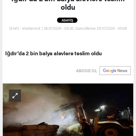
oldu
ASAYİŞ
(EHA) - ehaber.tv.tr | 29.07.2026 - 03:30, Güncelleme: 29.07.2026 - 05:08
Iğdır’da 2 bin balya alevlere teslim oldu
ABONE OL