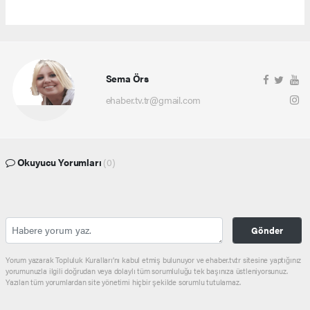
Sema Örs
ehaber.tv.tr@gmail.com
Okuyucu Yorumları
(0)
Gönder
Yorum yazarak Topluluk Kuralları’nı kabul etmiş bulunuyor ve ehaber.tv.tr sitesine yaptığınız
yorumunuzla ilgili doğrudan veya dolaylı tüm sorumluluğu tek başınıza üstleniyorsunuz.
Yazılan tüm yorumlardan site yönetimi hiçbir şekilde sorumlu tutulamaz.