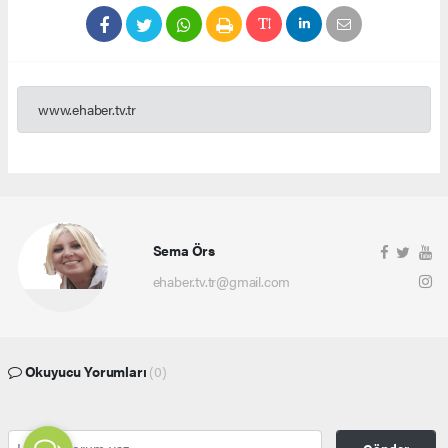
www.ehaber.tv.tr
Sema Örs
ehaber.tv.tr@gmail.com
Okuyucu Yorumları
(0)