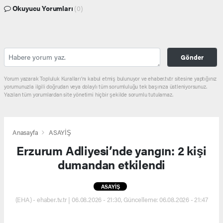
Okuyucu Yorumları
(0)
Gönder
Yorum yazarak Topluluk Kuralları’nı kabul etmiş bulunuyor ve ehaber.tv.tr sitesine yaptığınız
yorumunuzla ilgili doğrudan veya dolaylı tüm sorumluluğu tek başınıza üstleniyorsunuz.
Yazılan tüm yorumlardan site yönetimi hiçbir şekilde sorumlu tutulamaz.
Anasayfa
ASAYİŞ
Erzurum Adliyesi’nde yangın: 2 kişi
dumandan etkilendi
ASAYİŞ
(EHA) - ehaber.tv.tr | 06.08.2026 - 21:30, Güncelleme: 06.08.2026 - 21:47