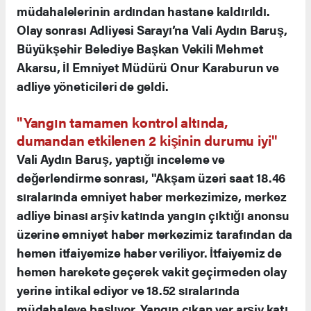
müdahalelerinin ardından hastane kaldırıldı.
Olay sonrası Adliyesi Sarayı’na Vali Aydın Baruş,
Büyükşehir Belediye Başkan Vekili Mehmet
Akarsu, İl Emniyet Müdürü Onur Karaburun ve
adliye yöneticileri de geldi.
"Yangın tamamen kontrol altında,
dumandan etkilenen 2 kişinin durumu iyi"
Vali Aydın Baruş, yaptığı inceleme ve
değerlendirme sonrası, "Akşam üzeri saat 18.46
sıralarında emniyet haber merkezimize, merkez
adliye binası arşiv katında yangın çıktığı anonsu
üzerine emniyet haber merkezimiz tarafından da
hemen itfaiyemize haber veriliyor. İtfaiyemiz de
hemen harekete geçerek vakit geçirmeden olay
yerine intikal ediyor ve 18.52 sıralarında
müdahaleye başlıyor. Yangın çıkan yer arşiv katı.