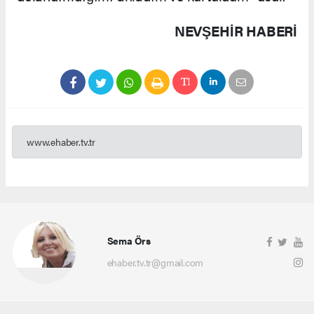
NEVŞEHIR HABERİ
www.ehaber.tv.tr
Sema Örs
ehaber.tv.tr@gmail.com