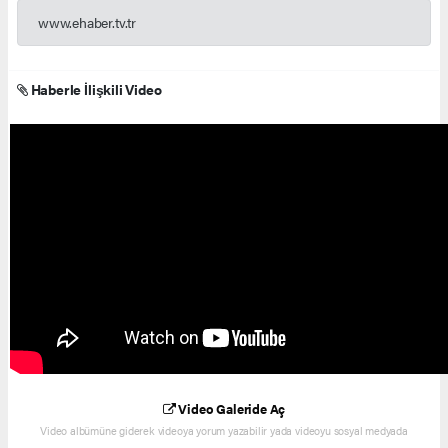
www.ehaber.tv.tr
Haberle İlişkili Video
Video Galeride Aç
Video albümüne giderek videoya yorum yazabilir yada videoyu sosyal medyada