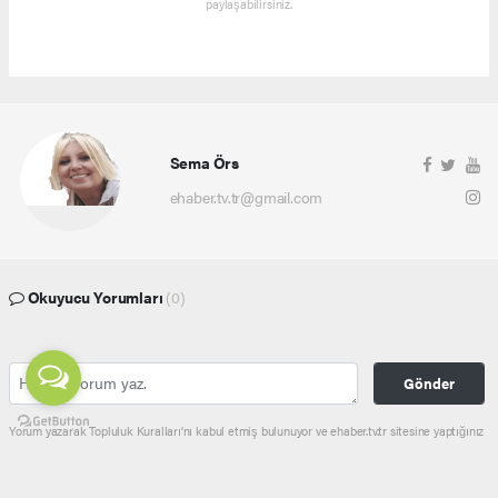
paylaşabilirsiniz.
Sema Örs
ehaber.tv.tr@gmail.com
Okuyucu Yorumları
(0)
Gönder
Yorum yazarak Topluluk Kuralları’nı kabul etmiş bulunuyor ve ehaber.tv.tr sitesine yaptığınız
yorumunuzla ilgili doğrudan veya dolaylı tüm sorumluluğu tek başınıza üstleniyorsunuz.
Yazılan tüm yorumlardan site yönetimi hiçbir şekilde sorumlu tutulamaz.