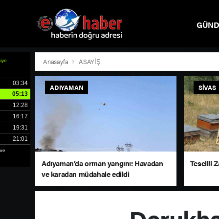
GÜN
SPOR
Anasayfa
ASAYİŞ
ADIYAMAN
SIVAS
Adıyaman’da orman yangını: Havadan
Tescilli 
ve karadan müdahale edildi
Dorukha