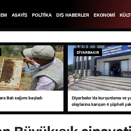
DEM
ASAYİŞ
POLİTİKA
DIŞ HABERLER
EKONOMİ
KÜL
DIYARBAKIR
Zara Balı sağımı başladı
Diyarbakır’da kurşunlama ve y
olaylarına karışan 4 şüpheli ya
n Büyükışık cinayet