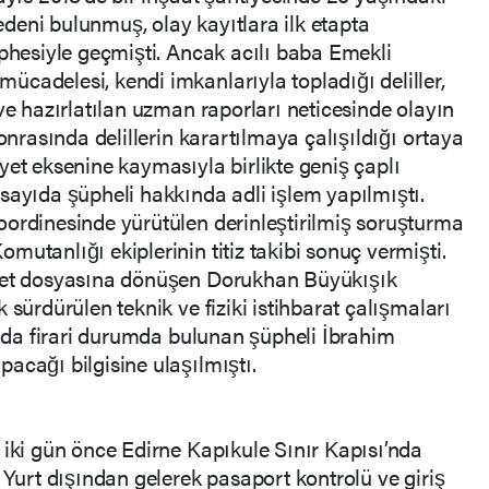
deni bulunmuş, olay kayıtlara ilk etapta
üphesiyle geçmişti. Ancak acılı baba Emekli
cadelesi, kendi imkanlarıyla topladığı deliller,
ve hazırlatılan uzman raporları neticesinde olayın
sonrasında delillerin karartılmaya çalışıldığı ortaya
yet eksenine kaymasıyla birlikte geniş çaplı
sayıda şüpheli hakkında adli işlem yapılmıştı.
oordinesinde yürütülen derinleştirilmiş soruşturma
utanlığı ekiplerinin titiz takibi sonuç vermişti.
ayet dosyasına dönüşen Dorukhan Büyükışık
 sürdürülen teknik ve fiziki istihbarat çalışmaları
şında firari durumda bulunan şüpheli İbrahim
acağı bilgisine ulaşılmıştı.
 iki gün önce Edirne Kapıkule Sınır Kapısı’nda
 Yurt dışından gelerek pasaport kontrolü ve giriş