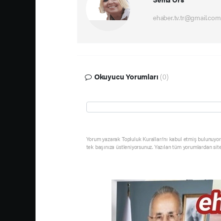
ehaber.tv.tr@gmail.com
Okuyucu Yorumları
(0)
Yorum yazarak Topluluk Kuralları’nı kabul etmiş bulunuyor 
tek başınıza üstleniyorsunuz. Yazılan tüm yorumlardan sit