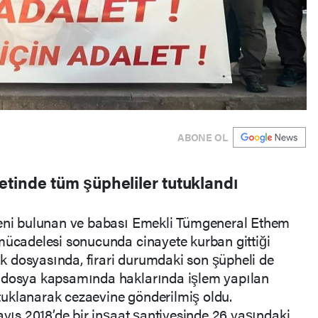
ABONE OL
tinde tüm şüpheliler tutuklandı
deni bulunan ve babası Emekli Tümgeneral Ethem
mücadelesi sonucunda cinayete kurban gittiği
 dosyasında, firari durumdaki son şüpheli de
e dosya kapsamında haklarında işlem yapılan
uklanarak cezaevine gönderilmiş oldu.
ayıs 2018’de bir inşaat şantiyesinde 26 yaşındaki