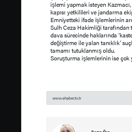
işlemi yapmak isteyen Kazmacı, 
kapısı yetkilileri ve jandarma ek
Emniyetteki ifade işlemlerinin a
Sulh Ceza Hakimliği tarafından 
dava sürecinde haklarında ‘kaste
değiştirme ile yalan tanıklık’ s
tamamı tutuklanmış oldu.
Soruşturma işlemlerinin ise çok yön
www.ehaber.tv.tr
Sema Örs