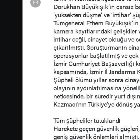
Dorukhan Büyükışık’ın cansız be
’yüksekten düşme’ ve ’intihar’ ş
Tümgeneral Ethem Büyükışık’ın mü
kamera kayıtlarındaki çelişkiler 
intihar değil, cinayet olduğu ve 
çıkarılmıştı. Soruşturmanın cina
operasyonlar başlatılmış ve çok 
İzmir Cumhuriyet Başsavcılığı k
kapsamında, İzmir İl Jandarma Kom
Şüpheli ölümü yıllar sonra cin
olayının aydınlatılmasına yönelik
neticesinde, bir süredir yurt dı
Kazmacı’nın Türkiye’ye dönüş yap
Tüm şüpheliler tutuklandı
Harekete geçen güvenlik güçleri,
geniş güvenlik önlemleri almıştı.