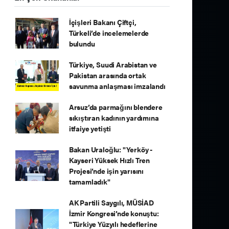
İçişleri Bakanı Çiftçi,
Türkeli’de incelemelerde
bulundu
Türkiye, Suudi Arabistan ve
Pakistan arasında ortak
savunma anlaşması imzalandı
Arsuz’da parmağını blendere
sıkıştıran kadının yardımına
itfaiye yetişti
Bakan Uraloğlu: "Yerköy -
Kayseri Yüksek Hızlı Tren
Projesi’nde işin yarısını
tamamladık"
AK Partili Saygılı, MÜSİAD
İzmir Kongresi’nde konuştu:
"Türkiye Yüzyılı hedeflerine