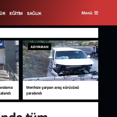
Menü
TÜR
EĞİTİM
SAĞLIK
ADIYAMAN
aralama
Menfeze çarpan araç sürücüsü
kalandı
yaralandı
inde tüm