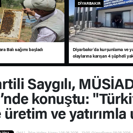
DIYARBAKIR
Zara Balı sağımı başladı
Diyarbakır’da kurşunlama ve y
olaylarına karışan 4 şüpheli ya
rtili Saygılı, MÜSİAD
’nde konuştu: "Türkiy
 üretim ve yatırımla
(İHA) - İhlas Haber Ajansı | 08.08.2026 - 13:00, Güncelleme: 08.08.2026 -
LİTİKA