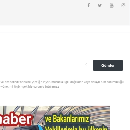
Gönder
ve ehaber.tv.tr sitesine yaptığınız yorumunuzla ilgili doğrudan veya dolaylı tüm sorumluluğu
e yönetimi hiçbir şekilde sorumlu tutulamaz.