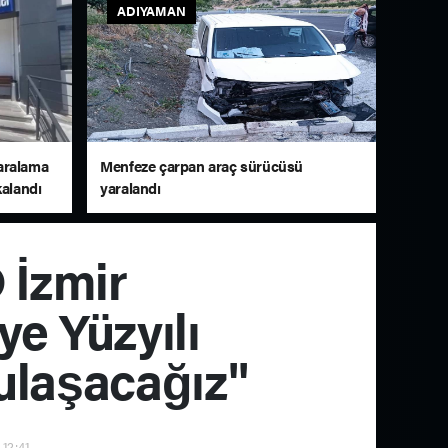
ADIYAMAN
aralama
Menfeze çarpan araç sürücüsü
kalandı
yaralandı
 İzmir
e Yüzyılı
 ulaşacağız"
 12:41