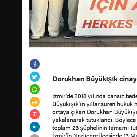
Dorukhan Büyükışık cinaye
İzmir’de 2018 yılında cansız be
Büyükışık’ın yıllar süren hukuk 
ortaya çıkan Dorukhan Büyükışık
yakalanarak tutuklandı. Böylec
toplam 26 şüphelinin tamamı tut
İzmir’in Narlıdere ilçesinde 13 M