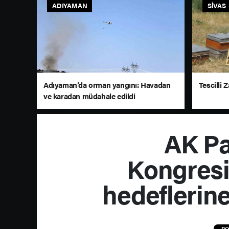
ADIYAMAN
SIVAS
Adıyaman’da orman yangını: Havadan
Tescilli 
ve karadan müdahale edildi
AK Pa
Kongresi
hedeflerine
PO