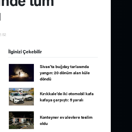
ı
12:52
İlginizi Çekebilir
Sivas’ta buğday tarlasında
yangın: 20 dönüm alan küle
döndü
Kırıkkale’de iki otomobil kafa
kafaya çarpıştı: 5 yaralı
Konteyner ev alevlere teslim
oldu