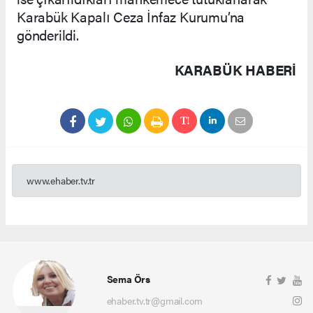
Karabük Kapalı Ceza İnfaz Kurumu’na
gönderildi.
KARABÜK HABERİ
www.ehaber.tv.tr
Sema Örs
ehaber.tv.tr@gmail.com