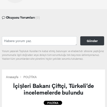
Okuyucu Yorumları
(0)
Gönder
Yorum yazarak Topluluk Kuralları’nı kabul etmiş bulunuyor ve ehaber.tv.tr sitesine yaptığınız
yorumunuzla ilgili doğrudan veya dolaylı tüm sorumluluğu tek başınıza üstleniyorsunuz.
Yazılan tüm yorumlardan site yönetimi hiçbir şekilde sorumlu tutulamaz.
Anasayfa
POLİTİKA
İçişleri Bakanı Çiftçi, Türkeli’de
incelemelerde bulundu
POLİTİKA