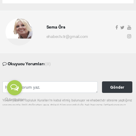
Sema Örs
ehaber.tv.tr@gmail.com
Okuyucu Yorumları
(0)
Gönder
Yorum yazarak Topluluk Kuralları’nı kabul etmiş bulunuyor ve ehaber.tv.tr sitesine yaptığınız
yorumunuzla ilgili doğrudan veya dolaylı tüm sorumluluğu tek başınıza üstleniyorsunuz.
Yazılan tüm yorumlardan site yönetimi hiçbir şekilde sorumlu tutulamaz.