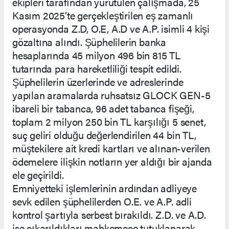
ekipleri tarafından yürütülen çalışmada, 25
Kasım 2025’te gerçekleştirilen eş zamanlı
operasyonda Z.D, O.E, A.D ve A.P. isimli 4 kişi
gözaltına alındı. Şüphelilerin banka
hesaplarında 45 milyon 496 bin 815 TL
tutarında para hareketliliği tespit edildi.
Şüphelilerin üzerlerinde ve adreslerinde
yapılan aramalarda ruhsatsız GLOCK GEN-5
ibareli bir tabanca, 96 adet tabanca fişeği,
toplam 2 milyon 250 bin TL karşılığı 5 senet,
suç geliri olduğu değerlendirilen 44 bin TL,
müştekilere ait kredi kartları ve alınan-verilen
ödemelere ilişkin notların yer aldığı bir ajanda
ele geçirildi.
Emniyetteki işlemlerinin ardından adliyeye
sevk edilen şüphelilerden O.E. ve A.P. adli
kontrol şartıyla serbest bırakıldı. Z.D. ve A.D.
ise çıkarıldıkları mahkemece tutuklanarak