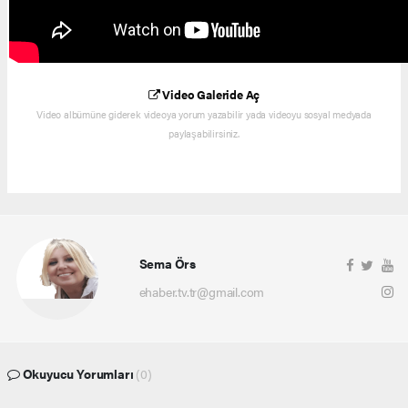
Video Galeride Aç
Video albümüne giderek videoya yorum yazabilir yada videoyu sosyal medyada
paylaşabilirsiniz.
Sema Örs
ehaber.tv.tr@gmail.com
Okuyucu Yorumları
(0)