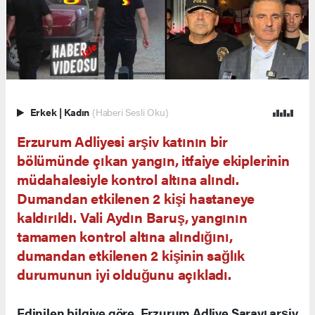
Erkek
|
Kadın
(Haberi Sesli Oku)
Erzurum Adliyesi arşiv katının bir
bölümünde çıkan yangın, itfaiye ekiplerinin
müdahalesiyle kontrol altına alındı.
Dumandan etkilenen 2 kişi hastaneye
kaldırıldı. Vali Aydın Baruş, yangının
tamamen kontrol altına alındığını,
dumandan etkilenen 2 kişinin sağlık
durumunun iyi olduğunu açıkladı.
Edinilen bilgiye göre, Erzurum Adliye Sarayı arşiv