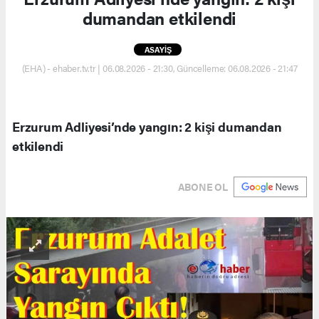
dumandan etkilendi
ASAYİŞ
(EHA) - ehaber.tv.tr | 06.08.2026 - 21:30, Güncelleme: 06.08.2026 - 21:47
Erzurum Adliyesi’nde yangın: 2 kişi dumandan
etkilendi
ABONE OL