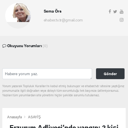
Sema Örs
ehaber.tv.tr@gmail.com
Okuyucu Yorumları
(0)
Gönder
Yorum yazarak Topluluk Kuralları’nı kabul etmiş bulunuyor ve ehaber.tv.tr sitesine yaptığınız
yorumunuzla ilgili doğrudan veya dolaylı tüm sorumluluğu tek başınıza üstleniyorsunuz.
Yazılan tüm yorumlardan site yönetimi hiçbir şekilde sorumlu tutulamaz.
Anasayfa
ASAYİŞ
Erzurum Adliyesi’nde yangın: 2 kişi