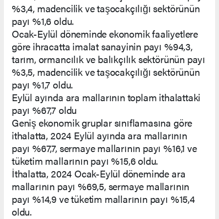
%3,4, madencilik ve taşocakçılığı sektörünün
payı %1,6 oldu.
Ocak-Eylül döneminde ekonomik faaliyetlere
göre ihracatta imalat sanayinin payı %94,3,
tarım, ormancılık ve balıkçılık sektörünün payı
%3,5, madencilik ve taşocakçılığı sektörünün
payı %1,7 oldu.
Eylül ayında ara mallarının toplam ithalattaki
payı %67,7 oldu
Geniş ekonomik gruplar sınıflamasına göre
ithalatta, 2024 Eylül ayında ara mallarının
payı %67,7, sermaye mallarının payı %16,1 ve
tüketim mallarının payı %15,6 oldu.
İthalatta, 2024 Ocak-Eylül döneminde ara
mallarının payı %69,5, sermaye mallarının
payı %14,9 ve tüketim mallarının payı %15,4
oldu.