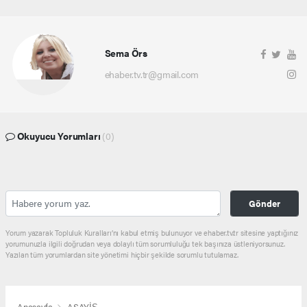
Sema Örs
ehaber.tv.tr@gmail.com
Okuyucu Yorumları
(0)
Gönder
Yorum yazarak Topluluk Kuralları’nı kabul etmiş bulunuyor ve ehaber.tv.tr sitesine yaptığınız
yorumunuzla ilgili doğrudan veya dolaylı tüm sorumluluğu tek başınıza üstleniyorsunuz.
Yazılan tüm yorumlardan site yönetimi hiçbir şekilde sorumlu tutulamaz.
Anasayfa
ASAYİŞ