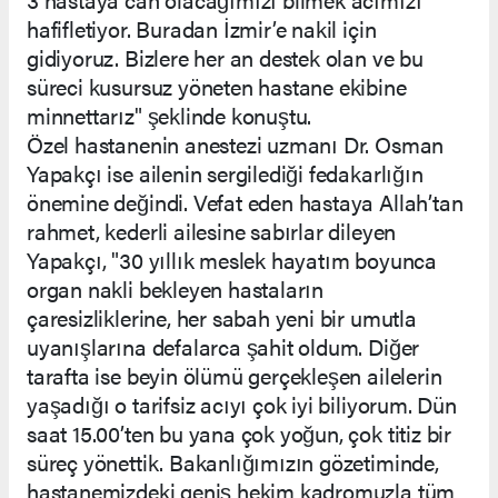
hafifletiyor. Buradan İzmir’e nakil için
gidiyoruz. Bizlere her an destek olan ve bu
süreci kusursuz yöneten hastane ekibine
minnettarız" şeklinde konuştu.
Özel hastanenin anestezi uzmanı Dr. Osman
Yapakçı ise ailenin sergilediği fedakarlığın
önemine değindi. Vefat eden hastaya Allah’tan
rahmet, kederli ailesine sabırlar dileyen
Yapakçı, "30 yıllık meslek hayatım boyunca
organ nakli bekleyen hastaların
çaresizliklerine, her sabah yeni bir umutla
uyanışlarına defalarca şahit oldum. Diğer
tarafta ise beyin ölümü gerçekleşen ailelerin
yaşadığı o tarifsiz acıyı çok iyi biliyorum. Dün
saat 15.00’ten bu yana çok yoğun, çok titiz bir
süreç yönettik. Bakanlığımızın gözetiminde,
hastanemizdeki geniş hekim kadromuzla tüm