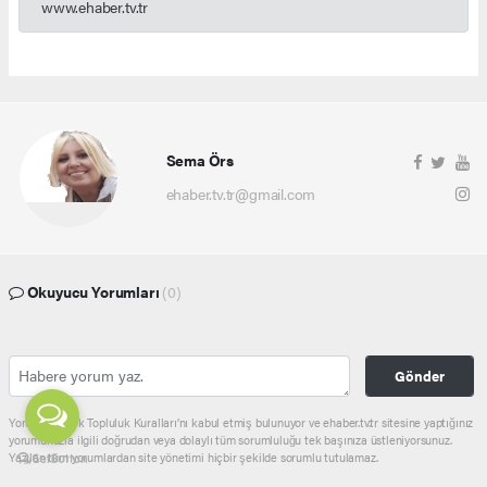
www.ehaber.tv.tr
Sema Örs
ehaber.tv.tr@gmail.com
Okuyucu Yorumları
(0)
Gönder
Yorum yazarak Topluluk Kuralları’nı kabul etmiş bulunuyor ve ehaber.tv.tr sitesine yaptığınız
yorumunuzla ilgili doğrudan veya dolaylı tüm sorumluluğu tek başınıza üstleniyorsunuz.
Yazılan tüm yorumlardan site yönetimi hiçbir şekilde sorumlu tutulamaz.