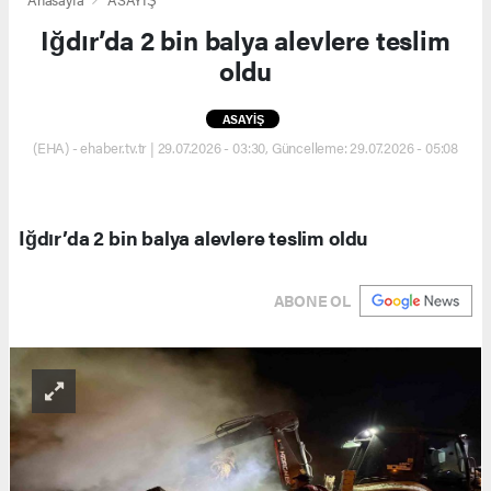
Iğdır’da 2 bin balya alevlere teslim
oldu
ASAYİŞ
(EHA) - ehaber.tv.tr | 29.07.2026 - 03:30, Güncelleme: 29.07.2026 - 05:08
Iğdır’da 2 bin balya alevlere teslim oldu
ABONE OL