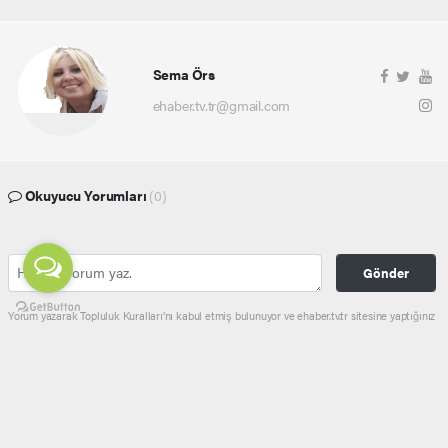
Sema Örs
ehaber.tv.tr@gmail.com
Okuyucu Yorumları
(0)
Gönder
Yorum yazarak Topluluk Kuralları’nı kabul etmiş bulunuyor ve ehaber.tv.tr sitesine yaptığınız
yorumunuzla ilgili doğrudan veya dolaylı tüm sorumluluğu tek başınıza üstleniyorsunuz.
Yazılan tüm yorumlardan site yönetimi hiçbir şekilde sorumlu tutulamaz.