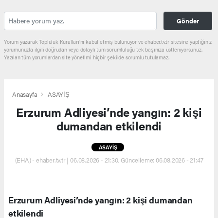
Gönder
Yorum yazarak Topluluk Kuralları’nı kabul etmiş bulunuyor ve ehaber.tv.tr sitesine yaptığınız
yorumunuzla ilgili doğrudan veya dolaylı tüm sorumluluğu tek başınıza üstleniyorsunuz.
Yazılan tüm yorumlardan site yönetimi hiçbir şekilde sorumlu tutulamaz.
Anasayfa
ASAYİŞ
Erzurum Adliyesi’nde yangın: 2 kişi
dumandan etkilendi
ASAYİŞ
(EHA) - ehaber.tv.tr | 06.08.2026 - 21:30, Güncelleme: 06.08.2026 - 21:47
Erzurum Adliyesi’nde yangın: 2 kişi dumandan
etkilendi