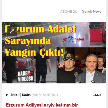
ABONE OL
Erkek
|
Kadın
(Haberi Sesli Oku)
Erzurum Adliyesi arşiv katının bir