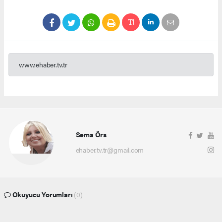
www.ehaber.tv.tr
Sema Örs
ehaber.tv.tr@gmail.com
Okuyucu Yorumları
(0)