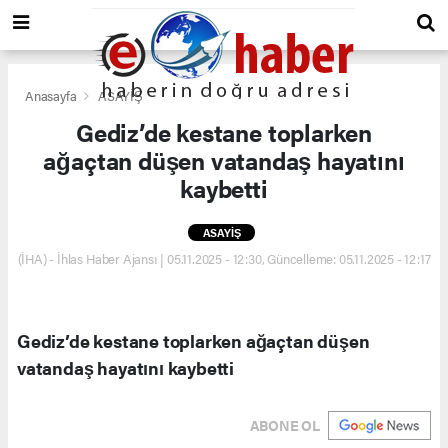
Anasayfa
ASAYİŞ
Gediz’de kestane toplarken
ağaçtan düşen vatandaş hayatını
kaybetti
ASAYİŞ
(İHA) - İhlas Haber Ajansı | 05.11.2025 - 12:30, Güncelleme: 05.11.2025 - 12:17
Gediz’de kestane toplarken ağaçtan düşen
vatandaş hayatını kaybetti
ABONE OL