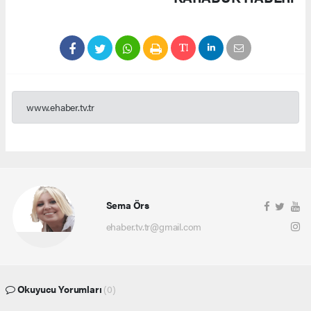
www.ehaber.tv.tr
Sema Örs
ehaber.tv.tr@gmail.com
Okuyucu Yorumları
(0)