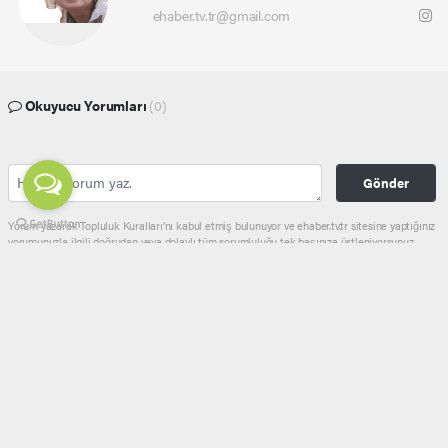
ehaber.tv.tr@gmail.com
Okuyucu Yorumları
(0)
Gönder
Yorum yazarak Topluluk Kuralları’nı kabul etmiş bulunuyor ve ehaber.tv.tr sitesine yaptığınız
yorumunuzla ilgili doğrudan veya dolaylı tüm sorumluluğu tek başınıza üstleniyorsunuz.
Yazılan tüm yorumlardan site yönetimi hiçbir şekilde sorumlu tutulamaz.
haber paketi
haber scripti
haber yazılımı
Tüm hakları saklı tutulmaktadır.Copyright 2026©
Haber Yazılımı:
Web Aksiyon ®