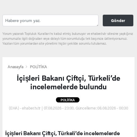
Gönder
Yorum yazarak Topluluk Kuralları’nı kabul etmiş bulunuyor ve ehaber.tv.tr sitesine yaptığınız
yorumunuzla ilgili doğrudan veya dolaylı tüm sorumluluğu tek başınıza üstleniyorsunuz.
Yazılan tüm yorumlardan site yönetimi hiçbir şekilde sorumlu tutulamaz.
Anasayfa
POLİTİKA
İçişleri Bakanı Çiftçi, Türkeli’de
incelemelerde bulundu
POLİTİKA
(EHA) - ehaber.tv.tr | 07.08.2026 - 23:00, Güncelleme: 08.08.2026 - 00:30
İçişleri Bakanı Çiftçi, Türkeli’de incelemelerde