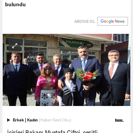
bulundu
ABONE OL
Erkek
|
Kadın
(Haberi Sesli Oku)
İçişleri Bakanı Mustafa Çiftçi, çeşitli