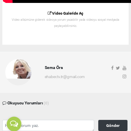
Video Galeride Aç
Video albümüne giderek videoya yorum yazabilir yada videoyu sosyal medyada
paylaşabilirsiniz.
Sema Örs
ehaber.tv.tr@gmail.com
Okuyucu Yorumları
(0)
Gönder