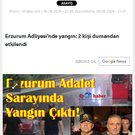
ASAYİŞ
(EHA) - ehaber.tv.tr | 06.08.2026 - 21:30, Güncelleme: 06.08.2026 - 21:47
Erzurum Adliyesi’nde yangın: 2 kişi dumandan
etkilendi
ABONE OL