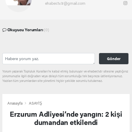
ehaber.tv.tr@gmail.com
Okuyucu Yorumları
(0)
Gönder
Yorum yazarak Topluluk Kuralları’nı kabul etmiş bulunuyor ve ehaber.tv.tr sitesine yaptığınız
yorumunuzla ilgili doğrudan veya dolaylı tüm sorumluluğu tek başınıza üstleniyorsunuz.
Yazılan tüm yorumlardan site yönetimi hiçbir şekilde sorumlu tutulamaz.
Anasayfa
ASAYİŞ
Erzurum Adliyesi’nde yangın: 2 kişi
dumandan etkilendi