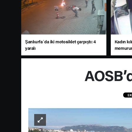
Şanlıurfa´da iki motosiklet çarpıştı: 4
Kadın kıl
yaralı
memurun
AOSB’de
EK