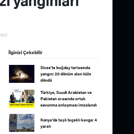
08:51
İlginizi Çekebilir
Sivas’ta buğday tarlasında
yangın: 20 dönüm alan küle
döndü
Türkiye, Suudi Arabistan ve
Pakistan arasında ortak
savunma anlaşması imzalandı
Konya’da taşlı bıçaklı kavga: 4
yaralı