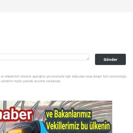
Gönder
ve ehaber.tv.tr sitesine yaptığınız yorumunuzla ilgili doğrudan veya dolaylı tüm sorumluluğu
e yönetimi hiçbir şekilde sorumlu tutulamaz.