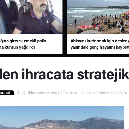
ığına girerek emekli polis
Ablasını kurtarmak için denize 
a kurşun yağdırdı
yaşındaki genç hayatını kaybett
n ihracata strateji
(İHA) - İhlas Haber Ajansı | 09.08.2026 - 11:30, Güncelleme: 09.08.2026 -
ONOMİ