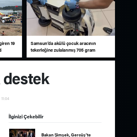
giren 19
Samsun’da akülü çocuk aracının
i
tekerleğine zulalanmış 705 gram
metamfetamin ele geçirildi
k destek
 11:04
İlginizi Çekebilir
Bakan Şimşek, Gercüş’te