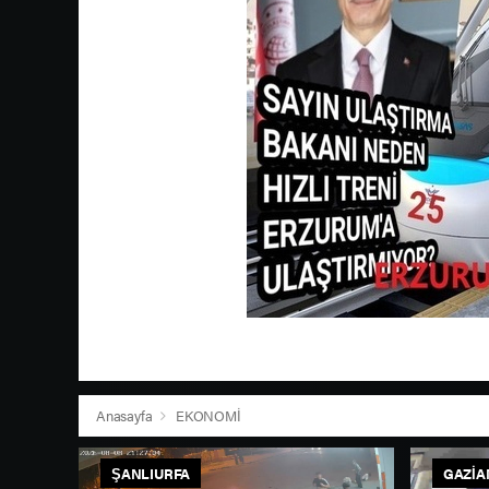
Anasayfa
EKONOMİ
ŞANLIURFA
GAZIA