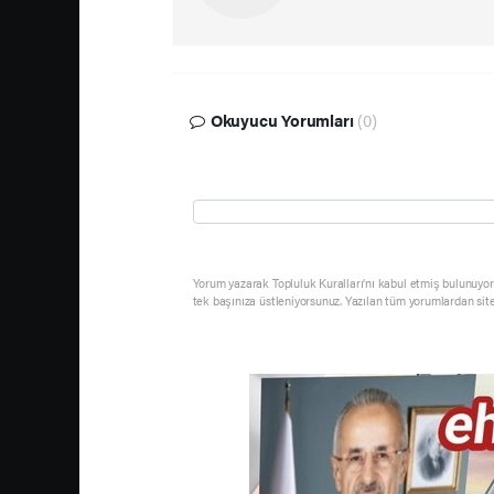
Okuyucu Yorumları
(0)
Yorum yazarak Topluluk Kuralları’nı kabul etmiş bulunuyor 
tek başınıza üstleniyorsunuz. Yazılan tüm yorumlardan sit