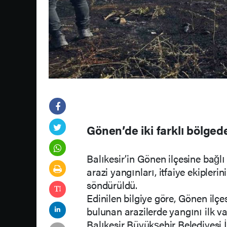
Gönen’de iki farklı bölged
Balıkesir’in Gönen ilçesine bağ
arazi yangınları, itfaiye ekipl
söndürüldü.
Edinilen bilgiye göre, Gönen ilç
bulunan arazilerde yangını ilk va
Balıkesir Büyükşehir Belediyesi 