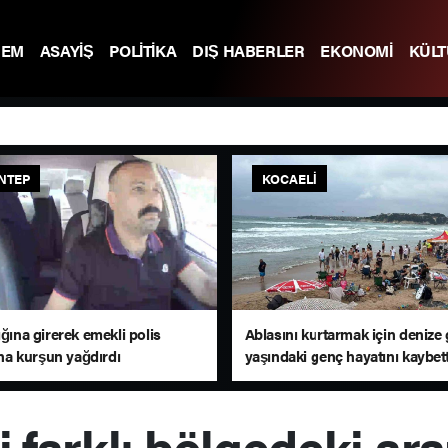
DEM
ASAYİŞ
POLİTİKA
DIŞ HABERLER
EKONOMİ
KÜL
NTEP
KOCAELI
ığına girerek emekli polis
Ablasını kurtarmak için denize 
a kurşun yağdırdı
yaşındaki genç hayatını kaybett
 farklı bölgedeki ara