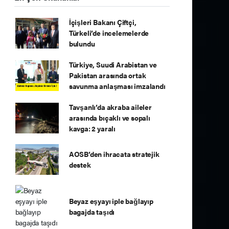
İçişleri Bakanı Çiftçi,
Türkeli’de incelemelerde
bulundu
Türkiye, Suudi Arabistan ve
Pakistan arasında ortak
savunma anlaşması imzalandı
Tavşanlı’da akraba aileler
arasında bıçaklı ve sopalı
kavga: 2 yaralı
AOSB’den ihracata stratejik
destek
Beyaz eşyayı iple bağlayıp
bagajda taşıdı