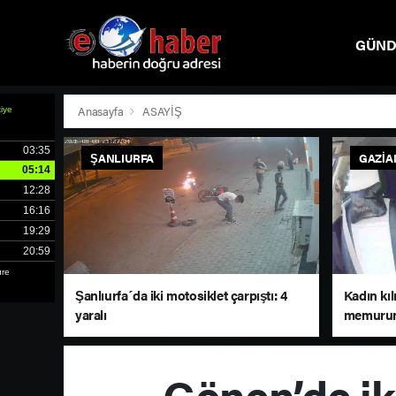
GÜN
SPOR
Anasayfa
ASAYİŞ
ŞANLIURFA
GAZIA
Şanlıurfa´da iki motosiklet çarpıştı: 4
Kadın kıl
yaralı
memurun
Gönen’de iki