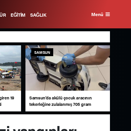
Menü
TÜR
EĞİTİM
SAĞLIK
SAMSUN
giren 19
Samsun’da akülü çocuk aracının
i
tekerleğine zulalanmış 705 gram
metamfetamin ele geçirildi
zi yangınları