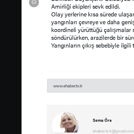
Amirliği ekipleri sevk edildi.
Olay yerlerine kısa sürede ulaşan
yangınları çevreye ve daha geniş
koordineli yürüttüğü çalışmala
söndürülürken, arazilerde bir sür
Yangınların çıkış sebebiyle ilgili
www.ehaber.tv.tr
Sema Örs
ehaber.tv.tr@gmail.com