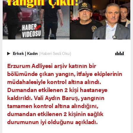
Erkek
|
Kadın
(Haberi Sesli Oku)
Erzurum Adliyesi arşiv katının bir
bölümünde çıkan yangın, itfaiye ekiplerinin
müdahalesiyle kontrol altına alındı.
Dumandan etkilenen 2 kişi hastaneye
kaldırıldı. Vali Aydın Baruş, yangının
tamamen kontrol altına alındığını,
dumandan etkilenen 2 kişinin sağlık
durumunun iyi olduğunu açıkladı.