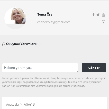
Sema Örs
ehaber.tv.tr@gmail.com
Okuyucu Yorumları
(0)
Gönder
Yorum yazarak Topluluk Kuralları’nı kabul etmiş bulunuyor ve ehaber.tv.tr sitesine yaptığınız
yorumunuzla ilgili doğrudan veya dolaylı tüm sorumluluğu tek başınıza üstleniyorsunuz.
Yazılan tüm yorumlardan site yönetimi hiçbir şekilde sorumlu tutulamaz.
Anasayfa
ASAYİŞ