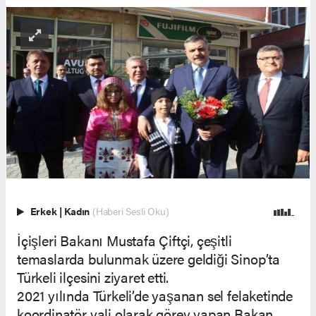
Erkek
|
Kadın
(Haberi Sesli Oku)
İçişleri Bakanı Mustafa Çiftçi, çeşitli
temaslarda bulunmak üzere geldiği Sinop’ta
Türkeli ilçesini ziyaret etti.
2021 yılında Türkeli’de yaşanan sel felaketinde
koordinatör vali olarak görev yapan Bakan