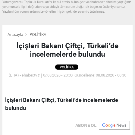
Yorum yazarak Topluluk Kuralları’nı kabul etmiş bulunuyor ve ehaber.tv.tr sitesine yaptığınız
yorumunuzla ilgili doğrudan veya dolaylı tüm sorumluluğu tek başınıza üstleniyorsunuz.
Yazılan tüm yorumlardan site yönetimi hiçbir şekilde sorumlu tutulamaz.
Anasayfa
POLİTİKA
İçişleri Bakanı Çiftçi, Türkeli’de
incelemelerde bulundu
POLİTİKA
(EHA) - ehaber.tv.tr | 07.08.2026 - 23:00, Güncelleme: 08.08.2026 - 00:30
İçişleri Bakanı Çiftçi, Türkeli’de incelemelerde
bulundu
ABONE OL