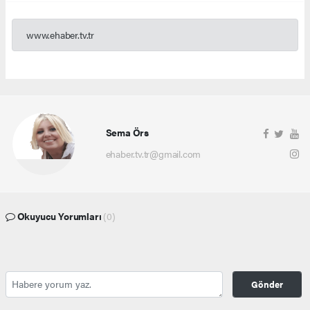
www.ehaber.tv.tr
Sema Örs
ehaber.tv.tr@gmail.com
Okuyucu Yorumları
(0)
Gönder