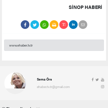
SINOP HABERİ
www.ehaber.tv.tr
Sema Örs
ehaber.tv.tr@gmail.com