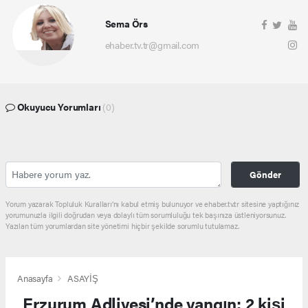
Sema Örs
ehaber.tv.tr@gmail.com
Okuyucu Yorumları
(0)
Gönder
Yorum yazarak Topluluk Kuralları’nı kabul etmiş bulunuyor ve ehaber.tv.tr sitesine yaptığınız
yorumunuzla ilgili doğrudan veya dolaylı tüm sorumluluğu tek başınıza üstleniyorsunuz.
Yazılan tüm yorumlardan site yönetimi hiçbir şekilde sorumlu tutulamaz.
Anasayfa
ASAYİŞ
Erzurum Adliyesi’nde yangın: 2 kişi