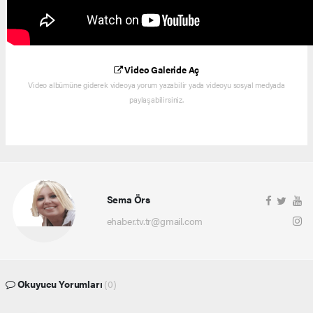
Video Galeride Aç
Video albümüne giderek videoya yorum yazabilir yada videoyu sosyal medyada
paylaşabilirsiniz.
Sema Örs
ehaber.tv.tr@gmail.com
Okuyucu Yorumları
(0)