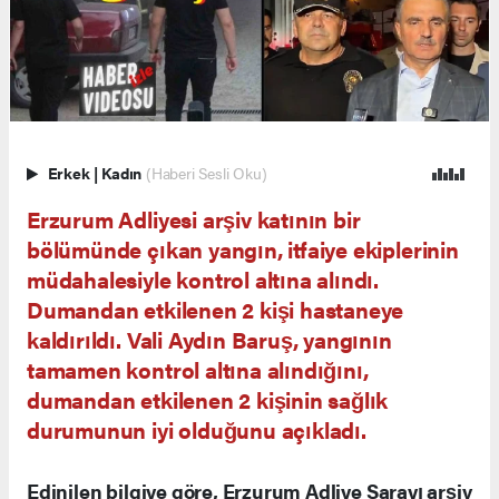
Erkek
|
Kadın
(Haberi Sesli Oku)
Erzurum Adliyesi arşiv katının bir
bölümünde çıkan yangın, itfaiye ekiplerinin
müdahalesiyle kontrol altına alındı.
Dumandan etkilenen 2 kişi hastaneye
kaldırıldı. Vali Aydın Baruş, yangının
tamamen kontrol altına alındığını,
dumandan etkilenen 2 kişinin sağlık
durumunun iyi olduğunu açıkladı.
Edinilen bilgiye göre, Erzurum Adliye Sarayı arşiv