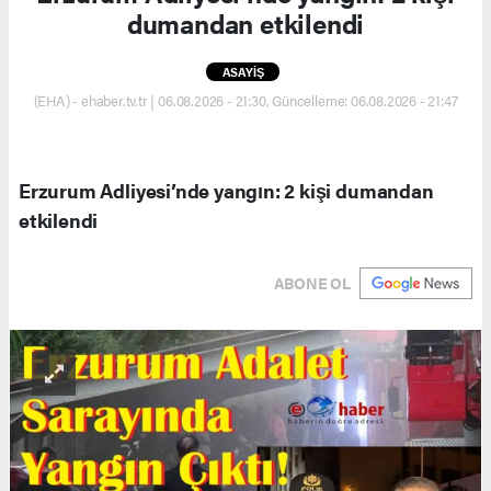
dumandan etkilendi
ASAYİŞ
(EHA) - ehaber.tv.tr | 06.08.2026 - 21:30, Güncelleme: 06.08.2026 - 21:47
Erzurum Adliyesi’nde yangın: 2 kişi dumandan
etkilendi
ABONE OL