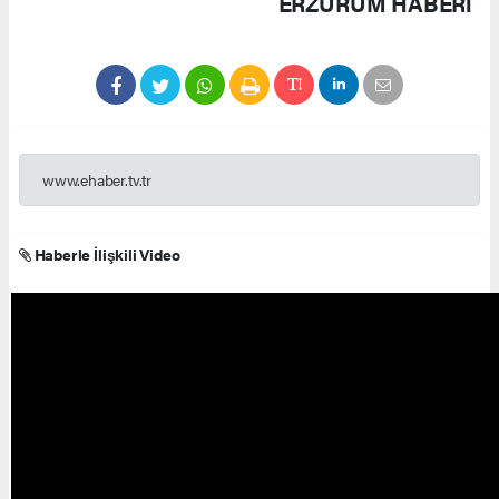
ERZURUM HABERİ
www.ehaber.tv.tr
Haberle İlişkili Video