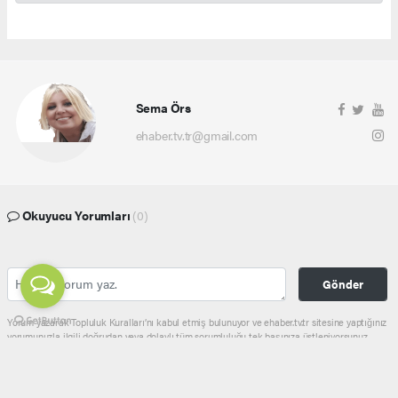
Sema Örs
ehaber.tv.tr@gmail.com
Okuyucu Yorumları
(0)
Gönder
Yorum yazarak Topluluk Kuralları’nı kabul etmiş bulunuyor ve ehaber.tv.tr sitesine yaptığınız
yorumunuzla ilgili doğrudan veya dolaylı tüm sorumluluğu tek başınıza üstleniyorsunuz.
Yazılan tüm yorumlardan site yönetimi hiçbir şekilde sorumlu tutulamaz.