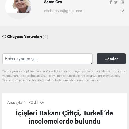
Sema Örs
ehaber.tv.tr@gmail.com
Okuyucu Yorumları
(0)
Gönder
Yorum yazarak Topluluk Kuralları’nı kabul etmiş bulunuyor ve ehaber.tv.tr sitesine yaptığınız
yorumunuzla ilgili doğrudan veya dolaylı tüm sorumluluğu tek başınıza üstleniyorsunuz.
Yazılan tüm yorumlardan site yönetimi hiçbir şekilde sorumlu tutulamaz.
Anasayfa
POLİTİKA
İçişleri Bakanı Çiftçi, Türkeli’de
incelemelerde bulundu