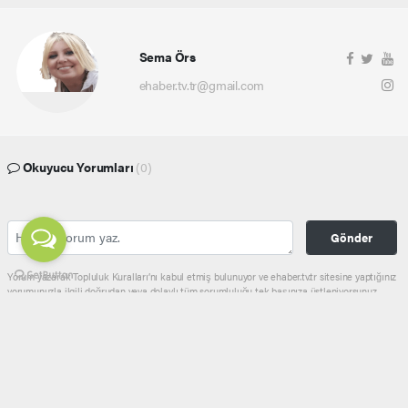
Sema Örs
ehaber.tv.tr@gmail.com
Okuyucu Yorumları
(0)
Gönder
Yorum yazarak Topluluk Kuralları’nı kabul etmiş bulunuyor ve ehaber.tv.tr sitesine yaptığınız
yorumunuzla ilgili doğrudan veya dolaylı tüm sorumluluğu tek başınıza üstleniyorsunuz.
Yazılan tüm yorumlardan site yönetimi hiçbir şekilde sorumlu tutulamaz.