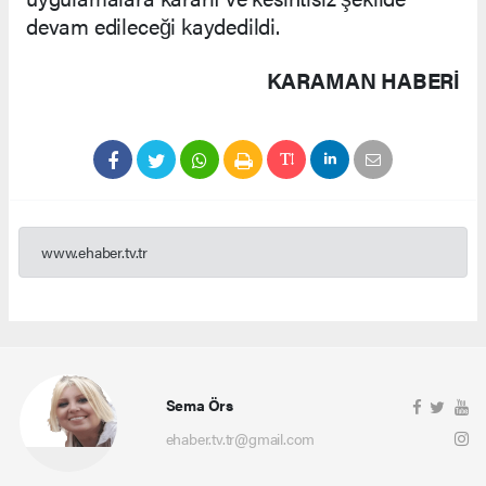
devam edileceği kaydedildi.
KARAMAN HABERİ
www.ehaber.tv.tr
Sema Örs
ehaber.tv.tr@gmail.com