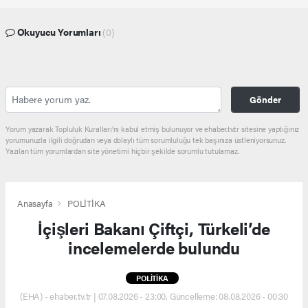
Okuyucu Yorumları
(0)
Gönder
Yorum yazarak Topluluk Kuralları’nı kabul etmiş bulunuyor ve ehaber.tv.tr sitesine yaptığınız
yorumunuzla ilgili doğrudan veya dolaylı tüm sorumluluğu tek başınıza üstleniyorsunuz.
Yazılan tüm yorumlardan site yönetimi hiçbir şekilde sorumlu tutulamaz.
Anasayfa
POLİTİKA
İçişleri Bakanı Çiftçi, Türkeli’de
incelemelerde bulundu
POLİTİKA
(EHA) - ehaber.tv.tr | 07.08.2026 - 23:00, Güncelleme: 08.08.2026 - 00:30