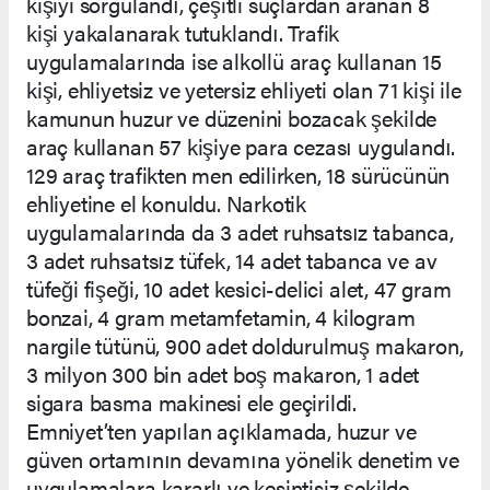
kişiyi sorgulandı, çeşitli suçlardan aranan 8
kişi yakalanarak tutuklandı. Trafik
uygulamalarında ise alkollü araç kullanan 15
kişi, ehliyetsiz ve yetersiz ehliyeti olan 71 kişi ile
kamunun huzur ve düzenini bozacak şekilde
araç kullanan 57 kişiye para cezası uygulandı.
129 araç trafikten men edilirken, 18 sürücünün
ehliyetine el konuldu. Narkotik
uygulamalarında da 3 adet ruhsatsız tabanca,
3 adet ruhsatsız tüfek, 14 adet tabanca ve av
tüfeği fişeği, 10 adet kesici-delici alet, 47 gram
bonzai, 4 gram metamfetamin, 4 kilogram
nargile tütünü, 900 adet doldurulmuş makaron,
3 milyon 300 bin adet boş makaron, 1 adet
sigara basma makinesi ele geçirildi.
Emniyet’ten yapılan açıklamada, huzur ve
güven ortamının devamına yönelik denetim ve
uygulamalara kararlı ve kesintisiz şekilde