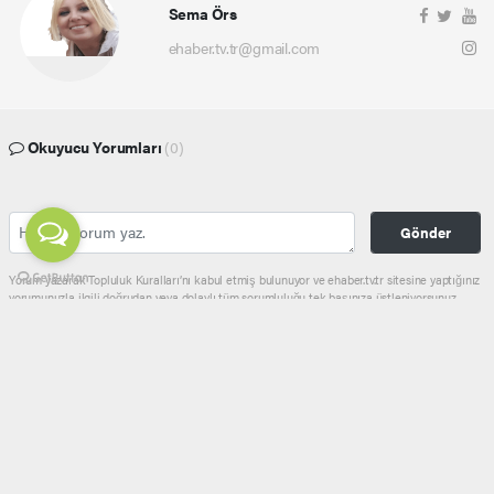
Sema Örs
ehaber.tv.tr@gmail.com
Okuyucu Yorumları
(0)
Gönder
Yorum yazarak Topluluk Kuralları’nı kabul etmiş bulunuyor ve ehaber.tv.tr sitesine yaptığınız
yorumunuzla ilgili doğrudan veya dolaylı tüm sorumluluğu tek başınıza üstleniyorsunuz.
Yazılan tüm yorumlardan site yönetimi hiçbir şekilde sorumlu tutulamaz.
haber paketi
haber scripti
haber yazılımı
Tüm hakları saklı tutulmaktadır.Copyright 2026©
Haber Yazılımı:
Web Aksiyon ®