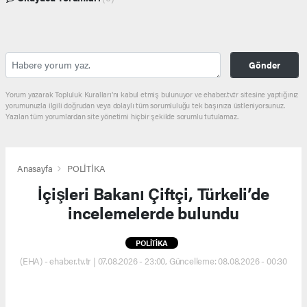
Gönder
Yorum yazarak Topluluk Kuralları’nı kabul etmiş bulunuyor ve ehaber.tv.tr sitesine yaptığınız
yorumunuzla ilgili doğrudan veya dolaylı tüm sorumluluğu tek başınıza üstleniyorsunuz.
Yazılan tüm yorumlardan site yönetimi hiçbir şekilde sorumlu tutulamaz.
Anasayfa
POLİTİKA
İçişleri Bakanı Çiftçi, Türkeli’de
incelemelerde bulundu
POLİTİKA
(EHA) - ehaber.tv.tr | 07.08.2026 - 23:00, Güncelleme: 08.08.2026 - 00:30