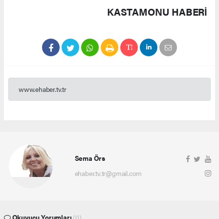
KASTAMONU HABERİ
www.ehaber.tv.tr
Sema Örs
ehaber.tv.tr@gmail.com
Okuyucu Yorumları
(0)