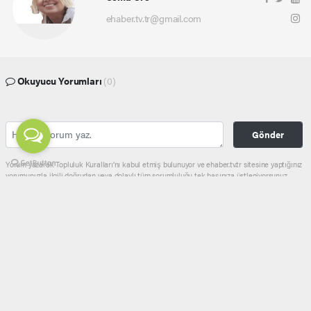
ehaber.tv.tr@gmail.com
Okuyucu Yorumları
(0)
Gönder
Yorum yazarak Topluluk Kuralları’nı kabul etmiş bulunuyor ve ehaber.tv.tr sitesine yaptığınız
yorumunuzla ilgili doğrudan veya dolaylı tüm sorumluluğu tek başınıza üstleniyorsunuz.
Yazılan tüm yorumlardan site yönetimi hiçbir şekilde sorumlu tutulamaz.
haber paketi
haber scripti
haber yazılımı
Tüm hakları saklı tutulmaktadır.Copyright 2026©
Haber Yazılımı:
Web Aksiyon ®