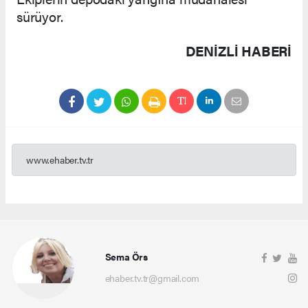
sürüyor.
DENIZLI HABERİ
www.ehaber.tv.tr
Sema Örs
ehaber.tv.tr@gmail.com