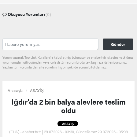
Okuyucu Yorumları
(0)
Gönder
Yorum yazarak Topluluk Kuralları’nı kabul etmiş bulunuyor ve ehaber.tv.tr sitesine yaptığınız
yorumunuzla ilgili doğrudan veya dolaylı tüm sorumluluğu tek başınıza üstleniyorsunuz.
Yazılan tüm yorumlardan site yönetimi hiçbir şekilde sorumlu tutulamaz.
Anasayfa
ASAYİŞ
Iğdır’da 2 bin balya alevlere teslim
oldu
ASAYİŞ
(EHA) - ehaber.tv.tr | 29.07.2026 - 03:30, Güncelleme: 29.07.2026 - 05:08