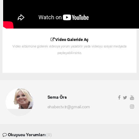
Video Galeride Aç
Video albümüne giderek videoya yorum yazabilir yada videoyu sosyal medyada
paylaşabilirsiniz.
Sema Örs
ehaber.tv.tr@gmail.com
Okuyucu Yorumları
(0)