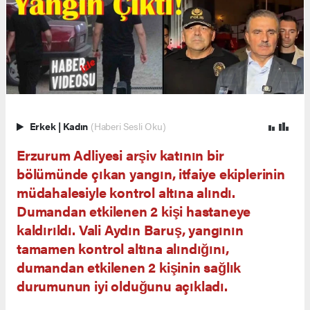
Erkek
|
Kadın
(Haberi Sesli Oku)
Erzurum Adliyesi arşiv katının bir
bölümünde çıkan yangın, itfaiye ekiplerinin
müdahalesiyle kontrol altına alındı.
Dumandan etkilenen 2 kişi hastaneye
kaldırıldı. Vali Aydın Baruş, yangının
tamamen kontrol altına alındığını,
dumandan etkilenen 2 kişinin sağlık
durumunun iyi olduğunu açıkladı.