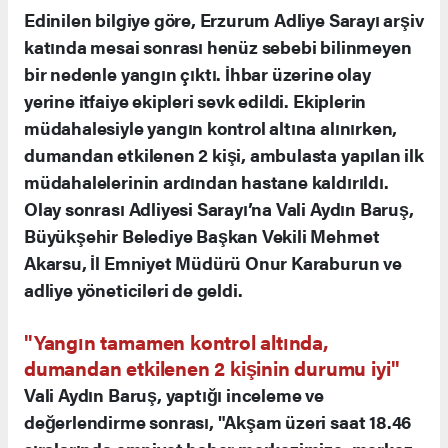
Edinilen bilgiye göre, Erzurum Adliye Sarayı arşiv
katında mesai sonrası henüz sebebi bilinmeyen
bir nedenle yangın çıktı. İhbar üzerine olay
yerine itfaiye ekipleri sevk edildi. Ekiplerin
müdahalesiyle yangın kontrol altına alınırken,
dumandan etkilenen 2 kişi, ambulasta yapılan ilk
müdahalelerinin ardından hastane kaldırıldı.
Olay sonrası Adliyesi Sarayı’na Vali Aydın Baruş,
Büyükşehir Belediye Başkan Vekili Mehmet
Akarsu, İl Emniyet Müdürü Onur Karaburun ve
adliye yöneticileri de geldi.
"Yangın tamamen kontrol altında,
dumandan etkilenen 2 kişinin durumu iyi"
Vali Aydın Baruş, yaptığı inceleme ve
değerlendirme sonrası, "Akşam üzeri saat 18.46