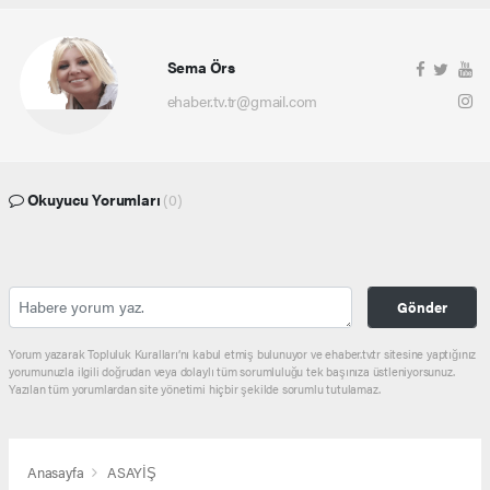
Sema Örs
ehaber.tv.tr@gmail.com
Okuyucu Yorumları
(0)
Gönder
Yorum yazarak Topluluk Kuralları’nı kabul etmiş bulunuyor ve ehaber.tv.tr sitesine yaptığınız
yorumunuzla ilgili doğrudan veya dolaylı tüm sorumluluğu tek başınıza üstleniyorsunuz.
Yazılan tüm yorumlardan site yönetimi hiçbir şekilde sorumlu tutulamaz.
Anasayfa
ASAYİŞ