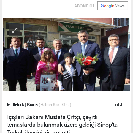
ABONE OL
Erkek
|
Kadın
(Haberi Sesli Oku)
İçişleri Bakanı Mustafa Çiftçi, çeşitli
temaslarda bulunmak üzere geldiği Sinop’ta
Türkeli ilçesini ziyaret etti.