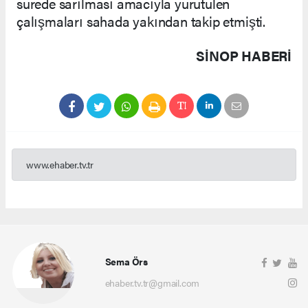
sürede sarılması amacıyla yürütülen
çalışmaları sahada yakından takip etmişti.
SINOP HABERİ
www.ehaber.tv.tr
Sema Örs
ehaber.tv.tr@gmail.com