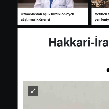
Uzmanlardan açlık krizini önleyen
Çetibeli 
atıştırmalık önerisi
yenileni
Hakkari-İra