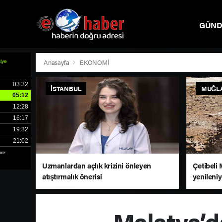
GÜN
SPOR
Anasayfa
EKONOMİ
İSTANBUL
MUĞL
Uzmanlardan açlık krizini önleyen
Çetibeli 
atıştırmalık önerisi
yenileni
Malatya’d