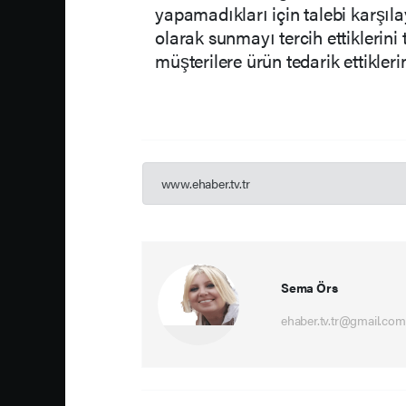
yapamadıkları için talebi karşı
olarak sunmayı tercih ettiklerini 
müşterilere ürün tedarik ettiklerin
www.ehaber.tv.tr
Sema Örs
ehaber.tv.tr@gmail.com