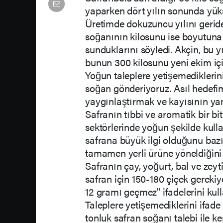
yaparken dört yılın sonunda yüks
Üretimde dokuzuncu yılını gerid
soğanının kilosunu ise boyutuna 
sunduklarını söyledi. Akçin, bu y
bunun 300 kilosunu yeni ekim için
Yoğun taleplere yetişemediklerini
soğan gönderiyoruz. Asıl hedefi
yaygınlaştırmak ve kayısının yan
Safranın tıbbi ve aromatik bir bi
sektörlerinde yoğun şekilde kullan
safrana büyük ilgi olduğunu bazı 
tamamen yerli ürüne yöneldiğini 
Safranın çay, yoğurt, bal ve zeyti
safran için 150-180 çiçek gerekiyo
12 gramı geçmez" ifadelerini kull
Taleplere yetişemediklerini ifade
tonluk safran soğanı talebi ile k