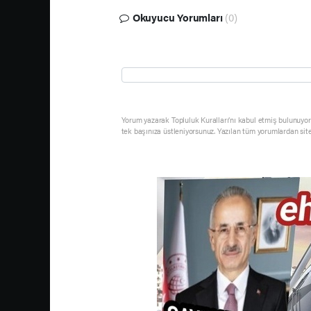
Okuyucu Yorumları
(0)
Yorum yazarak Topluluk Kuralları’nı kabul etmiş bulunuyor 
tek başınıza üstleniyorsunuz. Yazılan tüm yorumlardan sit