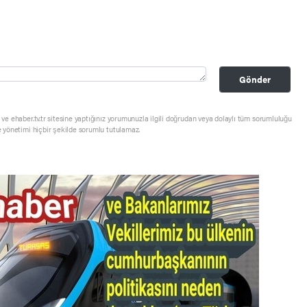
Gönder
ve ehaber.tv.tr sitesine yaptığınız yorumunuzla ilgili doğrudan veya dolaylı tüm sorumluluğu
e yönetimi hiçbir şekilde sorumlu tutulamaz.