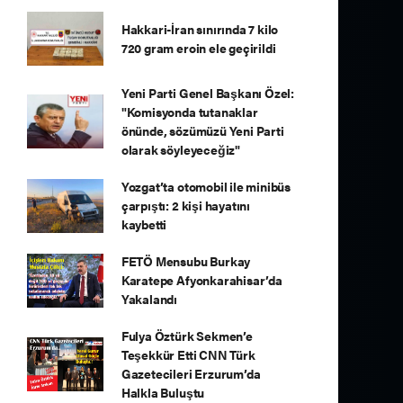
Hakkari-İran sınırında 7 kilo
720 gram eroin ele geçirildi
Yeni Parti Genel Başkanı Özel:
"Komisyonda tutanaklar
önünde, sözümüzü Yeni Parti
olarak söyleyeceğiz"
Yozgat’ta otomobil ile minibüs
çarpıştı: 2 kişi hayatını
kaybetti
FETÖ Mensubu Burkay
Karatepe Afyonkarahisar’da
Yakalandı
Fulya Öztürk Sekmen’e
Teşekkür Etti CNN Türk
Gazetecileri Erzurum’da
Halkla Buluştu