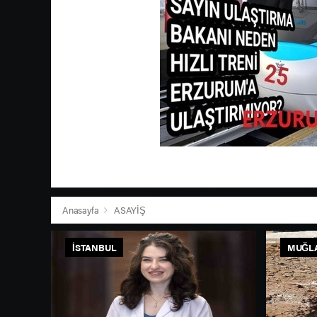
Anasayfa
ASAYİŞ
İSTANBUL
MUĞL