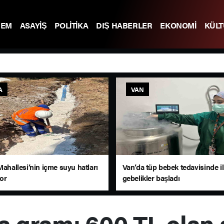
DEM
ASAYİŞ
POLİTİKA
DIŞ HABERLER
EKONOMİ
KÜL
A
VAN
Mahallesi’nin içme suyu hatları
Van’da tüp bebek tedavisinde i
yor
gebelikler başladı
a gramı 600 TL olan 