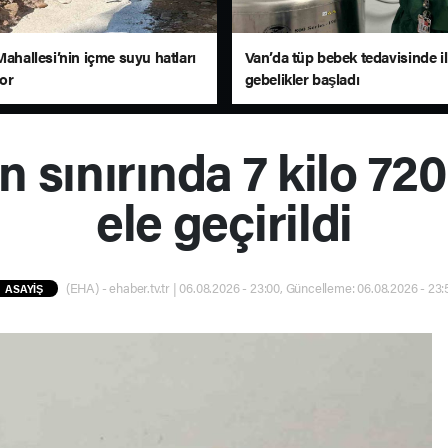
Mahallesi’nin içme suyu hatları
Van’da tüp bebek tedavisinde i
yor
gebelikler başladı
n sınırında 7 kilo 72
ele geçirildi
(EHA) - ehaber.tv.tr | 06.08.2026 - 23:00, Güncelleme: 06.08.2026 - 23:
ASAYİŞ