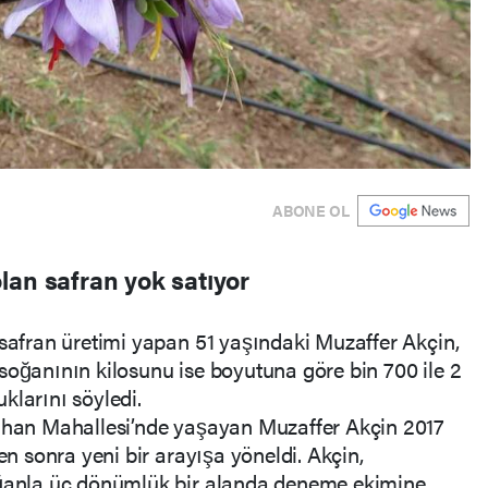
ABONE OL
lan safran yok satıyor
 safran üretimi yapan 51 yaşındaki Muzaffer Akçin,
soğanının kilosunu ise boyutuna göre bin 700 ile 2
klarını söyledi.
cahan Mahallesi’nde yaşayan Muzaffer Akçin 2017
en sonra yeni bir arayışa yöneldi. Akçin,
oğanla üç dönümlük bir alanda deneme ekimine