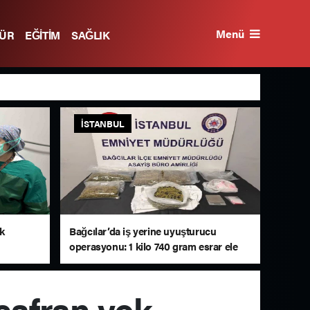
Menü
TÜR
EĞİTİM
SAĞLIK
İSTANBUL
lk
Bağcılar’da iş yerine uyuşturucu
operasyonu: 1 kilo 740 gram esrar ele
geçirildi
safran yok