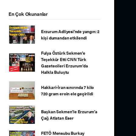
En Çok Okunanlar
Erzurum Adliyesi’nde yangın: 2
kişi dumandan etkilendi
Fulya Öztürk Sekmen’e
Teşekkür Etti CNN Türk
Gazetecileri Erzurum’da
Halkla Buluştu
Hakkari-İran sınırında 7 kilo
720 gram eroin ele geçirildi
Başkan Sekmen’le Erzurum’a
Çağ Atlatan Eser
FETÖ Mensubu Burkay