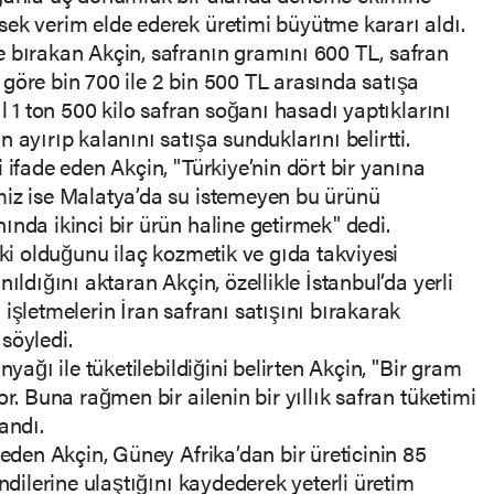
ek verim elde ederek üretimi büyütme kararı aldı.
e bırakan Akçin, safranın gramını 600 TL, safran
göre bin 700 ile 2 bin 500 TL arasında satışa
ıl 1 ton 500 kilo safran soğanı hasadı yaptıklarını
 ayırıp kalanını satışa sunduklarını belirtti.
 ifade eden Akçin, "Türkiye’nin dört bir yanına
miz ise Malatya’da su istemeyen bu ürünü
ında ikinci bir ürün haline getirmek" dedi.
tki olduğunu ilaç kozmetik ve gıda takviyesi
ıldığını aktaran Akçin, özellikle İstanbul’da yerli
işletmelerin İran safranı satışını bırakarak
söyledi.
nyağı ile tüketilebildiğini belirten Akçin, "Bir gram
r. Buna rağmen bir ailenin bir yıllık safran tüketimi
andı.
 eden Akçin, Güney Afrika’dan bir üreticinin 85
endilerine ulaştığını kaydederek yeterli üretim