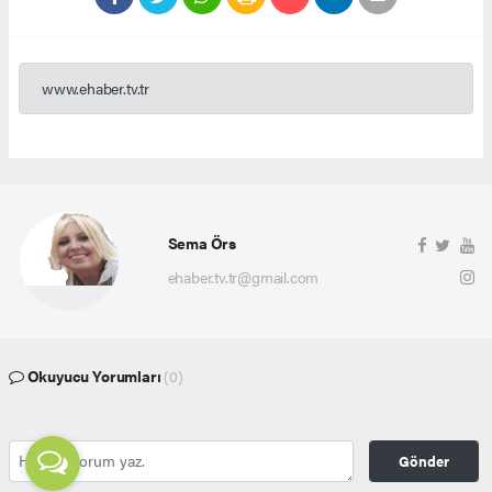
www.ehaber.tv.tr
Sema Örs
ehaber.tv.tr@gmail.com
Okuyucu Yorumları
(0)
Gönder