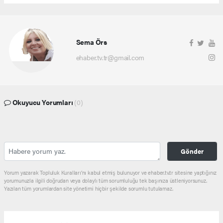
Sema Örs
ehaber.tv.tr@gmail.com
Okuyucu Yorumları
(0)
Gönder
Yorum yazarak Topluluk Kuralları’nı kabul etmiş bulunuyor ve ehaber.tv.tr sitesine yaptığınız
yorumunuzla ilgili doğrudan veya dolaylı tüm sorumluluğu tek başınıza üstleniyorsunuz.
Yazılan tüm yorumlardan site yönetimi hiçbir şekilde sorumlu tutulamaz.