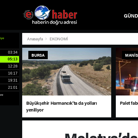
GÜN
SPOR
Anasayfa
EKONOMİ
BURSA
MANI
Büyükşehir Harmancık’ta da yolları
Palet fab
yeniliyor
Malatya’da 