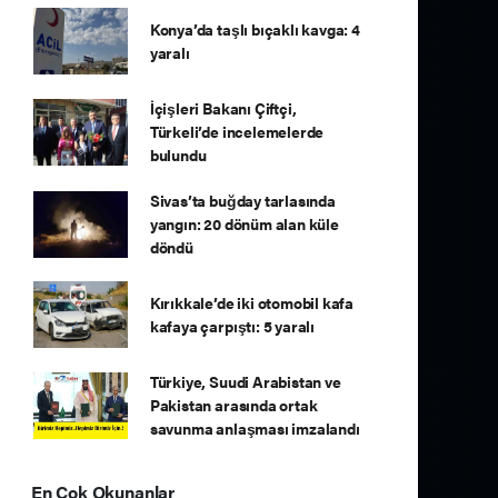
Konya’da taşlı bıçaklı kavga: 4
yaralı
İçişleri Bakanı Çiftçi,
Türkeli’de incelemelerde
bulundu
Sivas’ta buğday tarlasında
yangın: 20 dönüm alan küle
döndü
Kırıkkale’de iki otomobil kafa
kafaya çarpıştı: 5 yaralı
Türkiye, Suudi Arabistan ve
Pakistan arasında ortak
savunma anlaşması imzalandı
En Çok Okunanlar