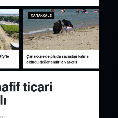
ÇANAKKALE
İŞ’te
Çanakkale’de plajda savaştan kalma
olduğu değerlendirilen askeri
mühimmat bulundu
fif ticari
lı
13:15