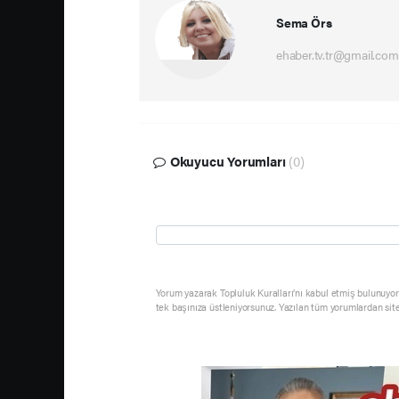
Sema Örs
ehaber.tv.tr@gmail.com
Okuyucu Yorumları
(0)
Yorum yazarak Topluluk Kuralları’nı kabul etmiş bulunuyor 
tek başınıza üstleniyorsunuz. Yazılan tüm yorumlardan sit