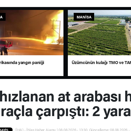
SA
MANISA
rikasında yangın paniği
Üzümcünün kulağı TMO ve TAR
hızlanan at arabası ha
raçla çarpıştı: 2 yara
(İHA) - İhlas Haber Ajansı | 08.08.2026 - 13:30, Güncelleme: 08.08.2026 - 
SAYİŞ