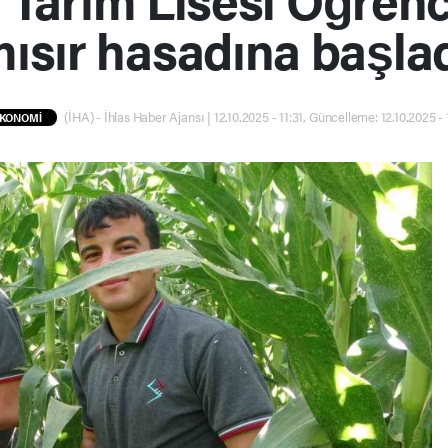
ısır hasadına başla
(İHA) - İhlas Haber Ajansı | 12.10.2025 - 11:31, Güncelleme: 12.10.2025 - 
KONOMİ