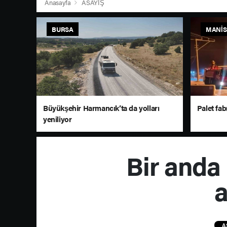
Anasayfa
ASAYİŞ
BURSA
MANI
Büyükşehir Harmancık’ta da yolları
Palet fab
yeniliyor
Bir anda 
a
A