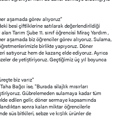
er aşamada görev alıyoruz"
i besi çiftliklerine satılarak değerlendirildiği
 alan Tarım Şube 11. sınıf öğrencisi Miraç Yardım ,
er aşamada biz öğrenciler görev alıyoruz. Sulama,
öğretmenlerimizle birlikte yapıyoruz. Döner
i satıyoruz hem de kazanç elde ediyoruz. Ayrıca
eler de yetiştiriyoruz. Geçtiğimiz üç yıl boyunca
eçte biz varız"
 Taha Bağcı ise, "Burada silajlık mısırları
ştiriyoruz. Gübrelemeden sulamaya kadar tüm
 elde edilen gelir, döner sermaye kapsamında
ılandıktan sonra kalan miktar öğrencilerle
de süs bitkileri, sebze ve kışlık ürünler de