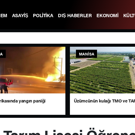
DEM
ASAYİŞ
POLİTİKA
DIŞ HABERLER
EKONOMİ
KÜL
SA
MANISA
rikasında yangın paniği
Üzümcünün kulağı TMO ve TAR
Tarım Lisesi Öğrencil