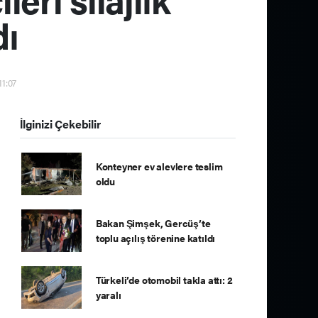
dı
11:07
İlginizi Çekebilir
Konteyner ev alevlere teslim
oldu
Bakan Şimşek, Gercüş’te
toplu açılış törenine katıldı
Türkeli’de otomobil takla attı: 2
yaralı