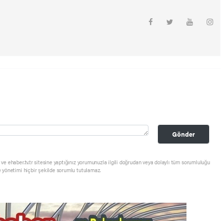
Gönder
ve ehaber.tv.tr sitesine yaptığınız yorumunuzla ilgili doğrudan veya dolaylı tüm sorumluluğu
e yönetimi hiçbir şekilde sorumlu tutulamaz.