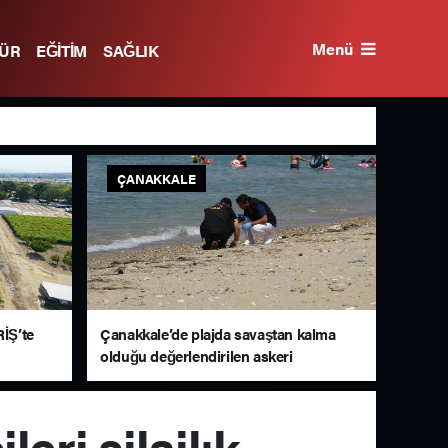
Menü
TÜR
EĞİTİM
SAĞLIK
ÇANAKKALE
İŞ’te
Çanakkale’de plajda savaştan kalma
olduğu değerlendirilen askeri
mühimmat bulundu
eri silajlık