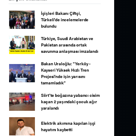
İçişleri Bakanı Çiftçi,
Türkeli’de incelemelerde
bulundu
Türkiye, Suudi Arabistan ve
Pakistan arasında ortak
savunma anlaşması imzalandı
Bakan Uraloğlu: "Yerköy -
Kayseri Yüksek Hızlı Tren
Projesi’nde işin yarısını
tamamladık"
Siirt’te boğazına yabancı cisim
kaçan 2 yaşındaki çocuk ağır
yaralandı
Elektrik akımına kapılan işçi
hayatını kaybetti