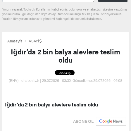
Yorum yazarak Topluluk Kuralları’nı kabul etmiş bulunuyor ve ehaber.tv.tr sitesine yaptığınız
yorumunuzla ilgili doğrudan veya dolaylı tüm sorumluluğu tek başınıza üstleniyorsunuz.
Yazılan tüm yorumlardan site yönetimi hiçbir şekilde sorumlu tutulamaz.
Anasayfa
ASAYİŞ
Iğdır’da 2 bin balya alevlere teslim
oldu
ASAYİŞ
(EHA) - ehaber.tv.tr | 29.07.2026 - 03:30, Güncelleme: 29.07.2026 - 05:08
Iğdır’da 2 bin balya alevlere teslim oldu
ABONE OL