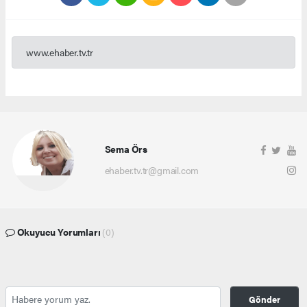
www.ehaber.tv.tr
Sema Örs
ehaber.tv.tr@gmail.com
Okuyucu Yorumları
(0)
Gönder