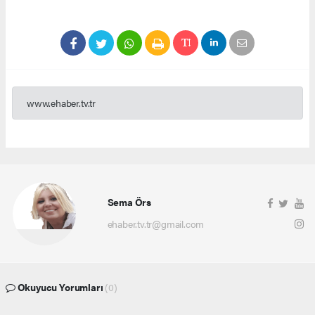
www.ehaber.tv.tr
Sema Örs
ehaber.tv.tr@gmail.com
Okuyucu Yorumları
(0)