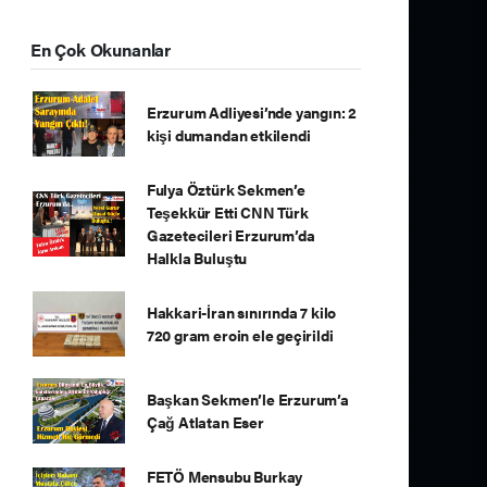
En Çok Okunanlar
Erzurum Adliyesi’nde yangın: 2
kişi dumandan etkilendi
Fulya Öztürk Sekmen’e
Teşekkür Etti CNN Türk
Gazetecileri Erzurum’da
Halkla Buluştu
Hakkari-İran sınırında 7 kilo
720 gram eroin ele geçirildi
Başkan Sekmen’le Erzurum’a
Çağ Atlatan Eser
FETÖ Mensubu Burkay