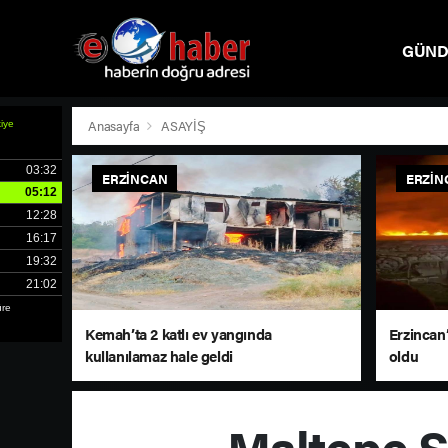
GÜN
SPOR
Anasayfa
ASAYİŞ
ERZINCAN
ERZIN
Kemah’ta 2 katlı ev yangında
Erzincan’
kullanılamaz hale geldi
oldu
Maltepe S