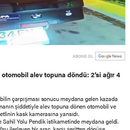
ABONE OL
otomobil alev topuna döndü: 2’si ağır 4
mobilin çarpışması sonucu meydana gelen kazada
ışmanın şiddetiyle alev topuna dönen otomobil ve
etlinin kask kamerasına yansıdı.
 Sahil Yolu Pendik istikametinde meydana geldi.
u ilerleyen bir araç, karşı şeritten dönüşe