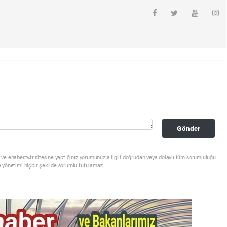
Gönder
ve ehaber.tv.tr sitesine yaptığınız yorumunuzla ilgili doğrudan veya dolaylı tüm sorumluluğu
e yönetimi hiçbir şekilde sorumlu tutulamaz.