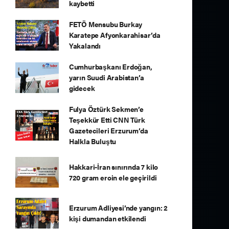
kaybetti
FETÖ Mensubu Burkay
Karatepe Afyonkarahisar’da
Yakalandı
Cumhurbaşkanı Erdoğan,
yarın Suudi Arabistan’a
gidecek
Fulya Öztürk Sekmen’e
Teşekkür Etti CNN Türk
Gazetecileri Erzurum’da
Halkla Buluştu
Hakkari-İran sınırında 7 kilo
720 gram eroin ele geçirildi
Erzurum Adliyesi’nde yangın: 2
kişi dumandan etkilendi