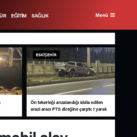
Menü
TÜR
EĞİTİM
SAĞLIK
ESKIŞEHIR
k
Ön tekerleği arızalandığı iddia edilen
arazi aracı PTS direğine çarptı: 1 yaralı
mobil alev