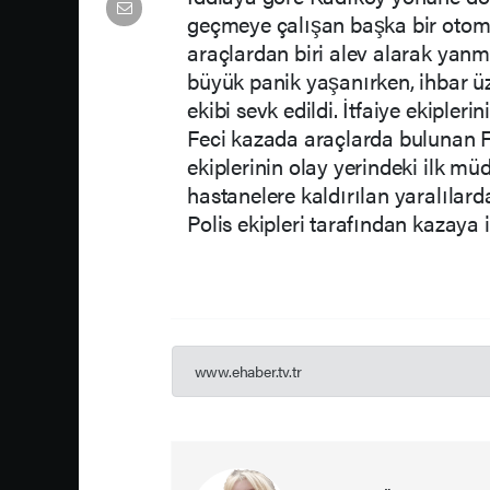
geçmeye çalışan başka bir otomob
araçlardan biri alev alarak yan
büyük panik yaşanırken, ihbar üze
ekibi sevk edildi. İtfaiye ekipler
Feci kazada araçlarda bulunan F.F.
ekiplerinin olay yerindeki ilk m
hastanelere kaldırılan yaralılard
Polis ekipleri tarafından kazaya i
www.ehaber.tv.tr