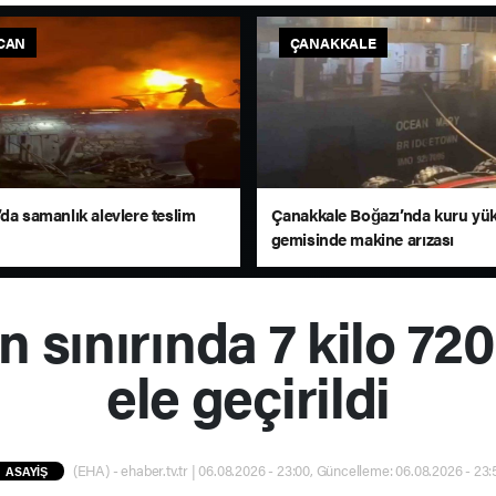
CAN
ÇANAKKALE
da samanlık alevlere teslim
Çanakkale Boğazı’nda kuru yü
gemisinde makine arızası
n sınırında 7 kilo 72
ele geçirildi
(EHA) - ehaber.tv.tr | 06.08.2026 - 23:00, Güncelleme: 06.08.2026 - 23:
ASAYİŞ