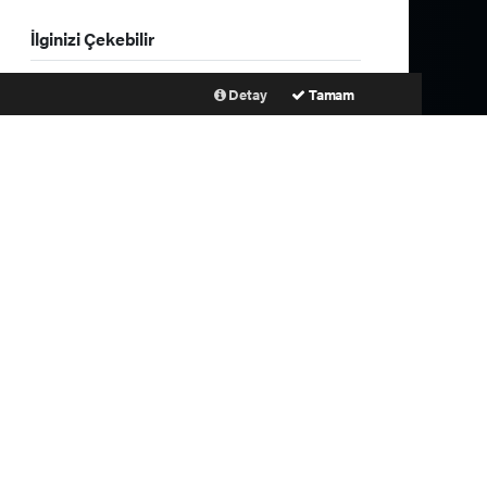
İlginizi Çekebilir
FETÖ Mensubu Burkay
Detay
Tamam
Karatepe Afyonkarahisar’da
Yakalandı
Yozgat’ta otomobil ile minibüs
çarpıştı: 2 kişi hayatını
kaybetti
Fulya Öztürk Sekmen’e
Teşekkür Etti CNN Türk
Gazetecileri Erzurum’da
Halkla Buluştu
Cumhurbaşkanı Erdoğan,
yarın Suudi Arabistan’a
gidecek