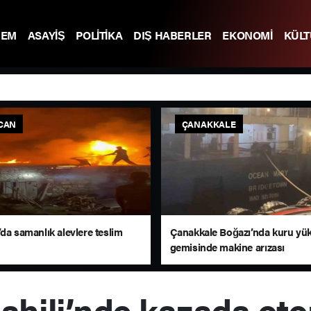
DEM
ASAYİŞ
POLİTİKA
DIŞ HABERLER
EKONOMİ
KÜL
CAN
ÇANAKKALE
da samanlık alevlere teslim
Çanakkale Boğazı’nda kuru yü
gemisinde makine arızası
ahili’nde kazada oto