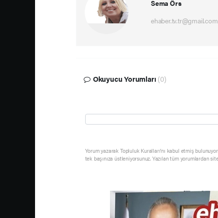
Sema Örs
ehaber.tv.tr@gmail.com
Okuyucu Yorumları
(0)
Yorum yazarak Topluluk Kuralları’nı kabul etmiş bulunuyor 
tek başınıza üstleniyorsunuz. Yazılan tüm yorumlardan sit