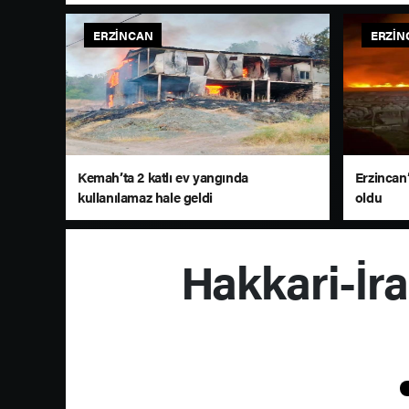
ERZINCAN
ERZIN
Kemah’ta 2 katlı ev yangında
Erzincan’
kullanılamaz hale geldi
oldu
Hakkari-İra