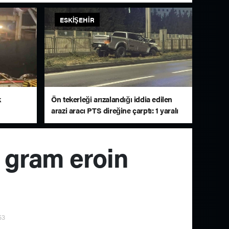
ESKIŞEHIR
k
Ön tekerleği arızalandığı iddia edilen
arazi aracı PTS direğine çarptı: 1 yaralı
0 gram eroin
53