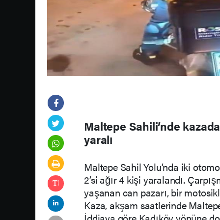
Maltepe Sahili’nde kazada 
yaralı
Maltepe Sahil Yolu’nda iki oto
2’si ağır 4 kişi yaralandı. Çarp
yaşanan can pazarı, bir motosikl
Kaza, akşam saatlerinde Maltepe
İddiaya göre Kadıköy yönüne doğr