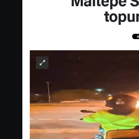
topun
A