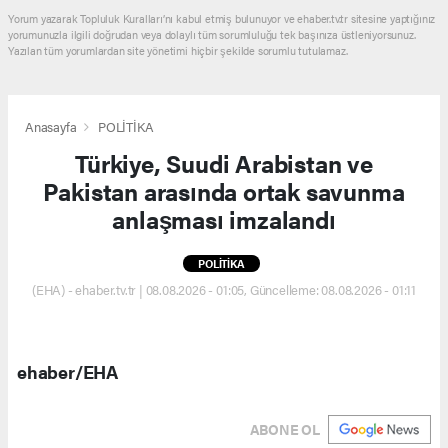
Yorum yazarak Topluluk Kuralları’nı kabul etmiş bulunuyor ve ehaber.tv.tr sitesine yaptığınız
yorumunuzla ilgili doğrudan veya dolaylı tüm sorumluluğu tek başınıza üstleniyorsunuz.
Yazılan tüm yorumlardan site yönetimi hiçbir şekilde sorumlu tutulamaz.
Anasayfa
POLİTİKA
Türkiye, Suudi Arabistan ve
Pakistan arasında ortak savunma
anlaşması imzalandı
POLİTİKA
(EHA) - ehaber.tv.tr | 08.08.2026 - 01:05, Güncelleme: 08.08.2026 - 01:11
ehaber/EHA
ABONE OL