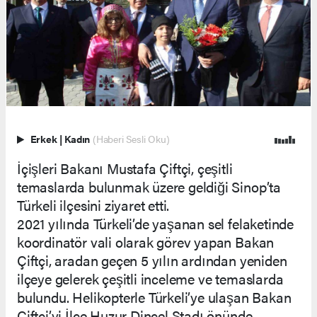
Erkek
|
Kadın
(Haberi Sesli Oku)
İçişleri Bakanı Mustafa Çiftçi, çeşitli
temaslarda bulunmak üzere geldiği Sinop’ta
Türkeli ilçesini ziyaret etti.
2021 yılında Türkeli’de yaşanan sel felaketinde
koordinatör vali olarak görev yapan Bakan
Çiftçi, aradan geçen 5 yılın ardından yeniden
ilçeye gelerek çeşitli inceleme ve temaslarda
bulundu. Helikopterle Türkeli’ye ulaşan Bakan
Çiftçi’yi İlçe Huzur Dincel Stadı önünde