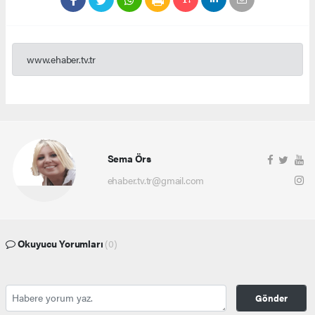
www.ehaber.tv.tr
Sema Örs
ehaber.tv.tr@gmail.com
Okuyucu Yorumları
(0)
Gönder