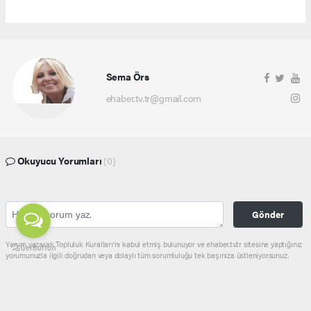
Sema Örs
ehaber.tv.tr@gmail.com
Okuyucu Yorumları
(0)
Gönder
Yorum yazarak Topluluk Kuralları’nı kabul etmiş bulunuyor ve ehaber.tv.tr sitesine yaptığınız
yorumunuzla ilgili doğrudan veya dolaylı tüm sorumluluğu tek başınıza üstleniyorsunuz.
Yazılan tüm yorumlardan site yönetimi hiçbir şekilde sorumlu tutulamaz.