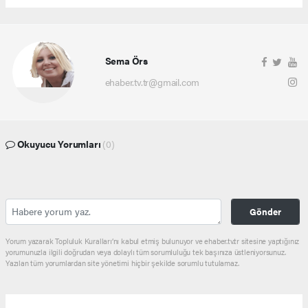
Sema Örs
ehaber.tv.tr@gmail.com
Okuyucu Yorumları
(0)
Gönder
Yorum yazarak Topluluk Kuralları’nı kabul etmiş bulunuyor ve ehaber.tv.tr sitesine yaptığınız
yorumunuzla ilgili doğrudan veya dolaylı tüm sorumluluğu tek başınıza üstleniyorsunuz.
Yazılan tüm yorumlardan site yönetimi hiçbir şekilde sorumlu tutulamaz.