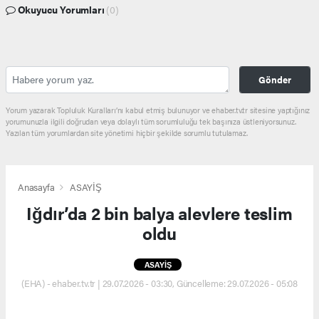
Okuyucu Yorumları
(0)
Gönder
Yorum yazarak Topluluk Kuralları’nı kabul etmiş bulunuyor ve ehaber.tv.tr sitesine yaptığınız
yorumunuzla ilgili doğrudan veya dolaylı tüm sorumluluğu tek başınıza üstleniyorsunuz.
Yazılan tüm yorumlardan site yönetimi hiçbir şekilde sorumlu tutulamaz.
Anasayfa
ASAYİŞ
Iğdır’da 2 bin balya alevlere teslim
oldu
ASAYİŞ
(EHA) - ehaber.tv.tr | 29.07.2026 - 03:30, Güncelleme: 29.07.2026 - 05:08