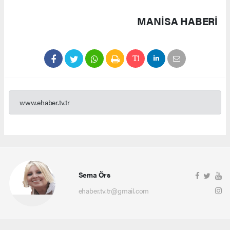
MANISA HABERİ
www.ehaber.tv.tr
Sema Örs
ehaber.tv.tr@gmail.com