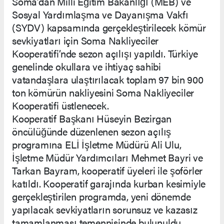
Soma’dan Milli Eğitim Bakanlığı (MEB) ve
Sosyal Yardımlaşma ve Dayanışma Vakfı
(SYDV) kapsamında gerçekleştirilecek kömür
sevkiyatları için Soma Nakliyeciler
Kooperatifi’nde sezon açılışı yapıldı. Türkiye
genelinde okullara ve ihtiyaç sahibi
vatandaşlara ulaştırılacak toplam 97 bin 900
ton kömürün nakliyesini Soma Nakliyeciler
Kooperatifi üstlenecek.
Kooperatif Başkanı Hüseyin Bezirgan
öncülüğünde düzenlenen sezon açılış
programına ELİ İşletme Müdürü Ali Ulu,
İşletme Müdür Yardımcıları Mehmet Bayri ve
Tarkan Bayram, kooperatif üyeleri ile şoförler
katıldı. Kooperatif garajında kurban kesimiyle
gerçekleştirilen programda, yeni dönemde
yapılacak sevkiyatların sorunsuz ve kazasız
tamamlanması temennisinde bulunuldu.