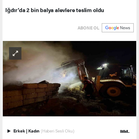
Iğdır’da 2 bin balya alevlere teslim oldu
ABONE OL
Erkek
|
Kadın
(Haberi Sesli Oku)