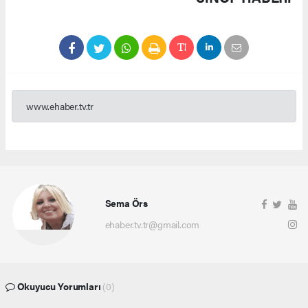
www.ehaber.tv.tr
Sema Örs
ehaber.tv.tr@gmail.com
Okuyucu Yorumları
(0)