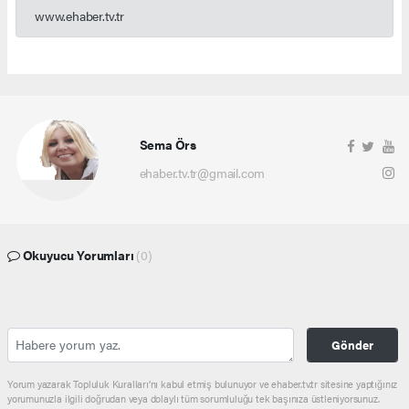
www.ehaber.tv.tr
Sema Örs
ehaber.tv.tr@gmail.com
Okuyucu Yorumları
(0)
Gönder
Yorum yazarak Topluluk Kuralları’nı kabul etmiş bulunuyor ve ehaber.tv.tr sitesine yaptığınız
yorumunuzla ilgili doğrudan veya dolaylı tüm sorumluluğu tek başınıza üstleniyorsunuz.