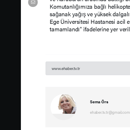
Komutanlığımıza bağlı helikopterim
sağanak yağış ve yüksek dalgalı
Ege Üniversitesi Hastanesi acil e
tamamlandı" ifadelerine yer veril
www.ehaber.tv.tr
Sema Örs
ehaber.tv.tr@gmail.com