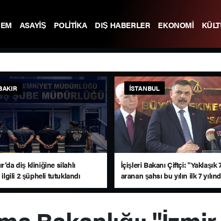
DEM
ASAYİŞ
POLİTİKA
DIŞ HABERLER
EKONOMİ
KÜL
BAKIR
İSTANBUL
r’da diş kliniğine silahlı
İçişleri Bakanı Çiftçi: "Yaklaşık
 ilgili 2 şüpheli tutuklandı
aranan şahsı bu yılın ilk 7 yılın
yakalamış durumdayız"
ma Bakanlığı: "İzmir