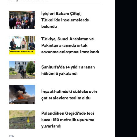
İçişleri Bakanı Çiftçi,
Türkeli’de incelemelerde
bulundu
Türkiye, Suudi Arabistan ve
Pakistan arasında ortak
savunma anlaşması imzalandı
Şanlıurfa’da 14 yıldır aranan
hükümlü yakalandı
İnşaat halindeki dubleks evin
çatısı alevlere teslim oldu
Palandöken Geçidi’nde feci
kaza: 150 metrelik uçuruma
yuvarlandı