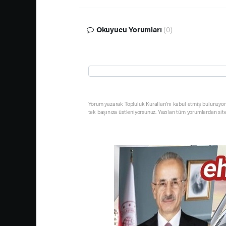
Okuyucu Yorumları
(0)
Yorum yazarak Topluluk Kuralları’nı kabul etmiş bulunuyor 
tek başınıza üstleniyorsunuz. Yazılan tüm yorumlardan sit