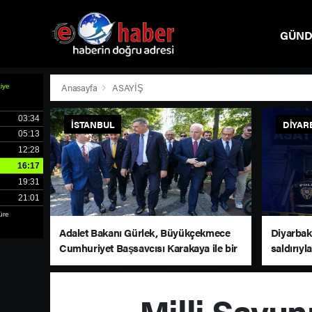
GÜN
SPOR
Anasayfa
ASAYİŞ
İSTANBUL
DIYAR
Adalet Bakanı Gürlek, Büyükçekmece
Diyarbakı
Cumhuriyet Başsavcısı Karakaya ile bir
saldırıyla
araya geldi
Milli Savun