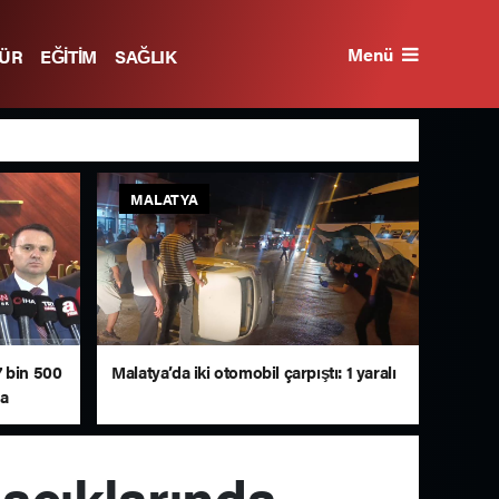
Menü
TÜR
EĞİTİM
SAĞLIK
MALATYA
 7 bin 500
Malatya’da iki otomobil çarpıştı: 1 yaralı
da
 açıklarında