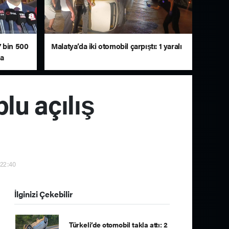
 7 bin 500
Malatya’da iki otomobil çarpıştı: 1 yaralı
da
lu açılış
 22:40
İlginizi Çekebilir
Türkeli’de otomobil takla attı: 2