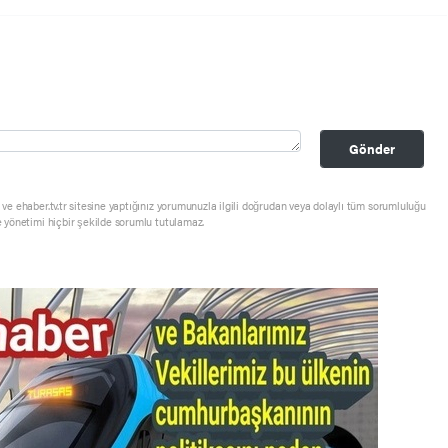
Gönder
ve ehaber.tv.tr sitesine yaptığınız yorumunuzla ilgili doğrudan veya dolaylı tüm sorumluluğu
e yönetimi hiçbir şekilde sorumlu tutulamaz.