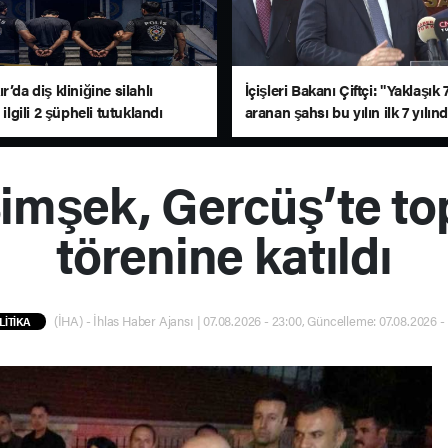
r’da diş kliniğine silahlı
İçişleri Bakanı Çiftçi: "Yaklaşık
 ilgili 2 şüpheli tutuklandı
aranan şahsı bu yılın ilk 7 yılın
yakalamış durumdayız"
mşek, Gercüş’te top
törenine katıldı
(İHA) - İhlas Haber Ajansı | 07.08.2026 - 23:00, Güncelleme: 07.08.2026 -
LİTİKA