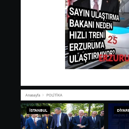
Anasayfa
POLİTİKA
İSTANBUL
DIYAR