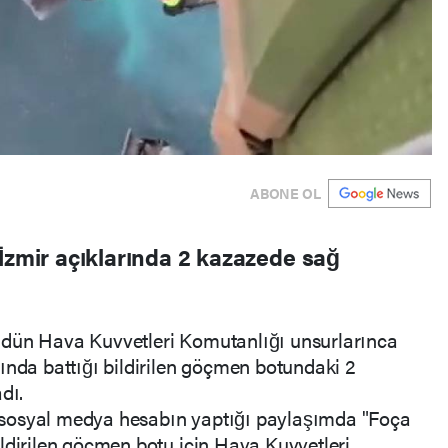
ABONE OL
İzmir açıklarında 2 kazazede sağ
 dün Hava Kuvvetleri Komutanlığı unsurlarınca
ında battığı bildirilen göçmen botundaki 2
dı.
sosyal medya hesabın yaptığı paylaşımda "Foça
ldirilen göçmen botu için Hava Kuvvetleri